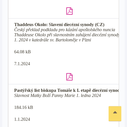
Thaddeus Okolo: Slavení diecézní synody (CZ)
Český překlad podkladu pro kázání apoštolského nuncia
Thaddeuse Okolo při slavnostním zahájení diecézní synody 7.
1. 2024 v katedrále sv. Bartoloměje v Plzni
64.08 kB
7.1.2024
Pastýřský list biskupa Tomáše k I. etapě diecézní synody
Slavnost Matky Boží Panny Marie 1. ledna 2024
184.16 kB
1.1.2024