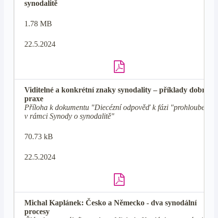
synodalitě
1.78 MB
22.5.2024
Viditelné a konkrétní znaky synodality – příklady dobré
praxe
Příloha k dokumentu "Diecézní odpověď k fázi "prohloubení"
v rámci Synody o synodalitě"
70.73 kB
22.5.2024
Michal Kaplánek: Česko a Německo - dva synodální
procesy