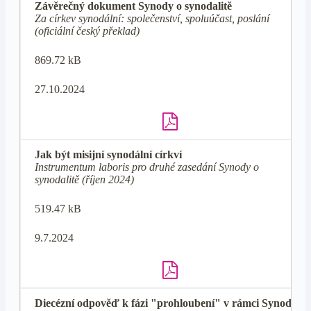
Závěrečný dokument Synody o synodalitě
Za církev synodální: společenství, spoluúčast, poslání
(oficiální český překlad)
869.72 kB
27.10.2024
Jak být misijní synodální církví
Instrumentum laboris pro druhé zasedání Synody o
synodalitě (říjen 2024)
519.47 kB
9.7.2024
Diecézní odpověď k fázi "prohloubení" v rámci Synody o