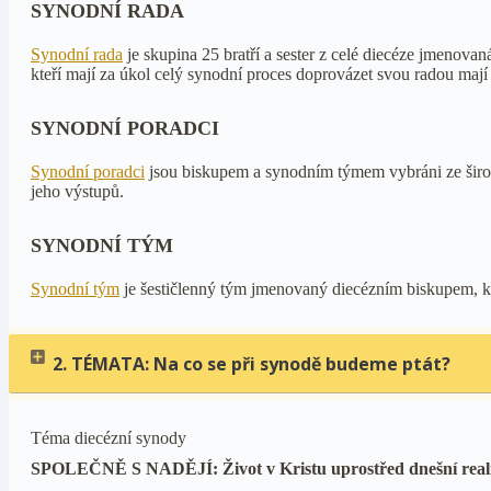
SYNODNÍ RADA
Synodní rada
je skupina 25 bratří a sester z celé diecéze jmenovan
kteří mají za úkol celý synodní proces doprovázet svou radou mají
SYNODNÍ PORADCI
Synodní poradci
jsou biskupem a synodním týmem vybráni ze širok
jeho výstupů.
SYNODNÍ TÝM
Synodní tým
je šestičlenný tým jmenovaný diecézním biskupem, k
2. TÉMATA: Na co se při synodě budeme ptát?
Téma diecézní synody
SPOLEČNĚ S NADĚJÍ: Život v Kristu uprostřed dnešní real