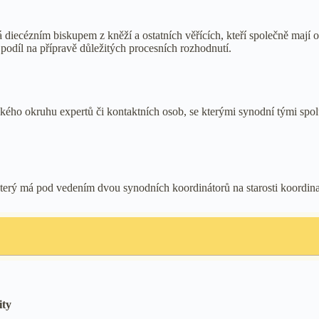
á diecézním biskupem z kněží a ostatních věřících, kteří společně mají o
 podíl na přípravě důležitých procesních rozhodnutí.
ého okruhu expertů či kontaktních osob, se kterými synodní tými spol
terý má pod vedením dvou synodních koordinátorů na starosti koordina
ity