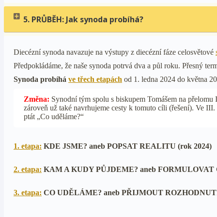
5. PRŮBĚH: Jak synoda probíhá?
Diecézní synoda navazuje na výstupy z diecézní fáze celosvětové
Předpokládáme, že naše synoda potrvá dva a půl roku. Přesný term
Synoda probíhá
ve třech etapách
od 1. ledna 2024 do května 20
Změna:
Synodní tým spolu s biskupem Tomášem na přelomu I. a 
zároveň už také navrhujeme cesty k tomuto cíli (řešení). Ve III
ptát „Co uděláme?“
1. etapa:
KDE JSME? aneb POPSAT REALITU (rok 2024)
2. etapa:
KAM A KUDY PŮJDEME? aneb FORMULOVAT CÍ
3. etapa:
CO UDĚLÁME? aneb PŘIJMOUT ROZHODNUTÍ (