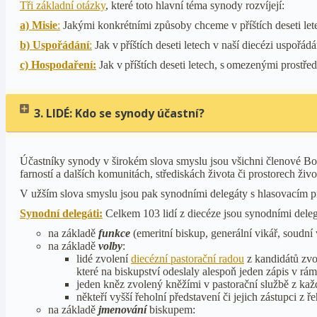
Tři základní otázky
, které toto hlavní téma synody rozvíjejí:
a) Misie
:
Jakými konkrétními způsoby chceme v příštích deseti lete
b) Uspořádání
:
Jak v příštích deseti letech v naší diecézi uspořá
c) Hospodaření:
Jak v příštích deseti letech, s omezenými prostře
3. LIDÉ: Kdo se synody účastní?
Účastníky synody v širokém slova smyslu jsou všichni členové Boží
farností a dalších komunitách, střediskách života či prostorech živo
V užším slova smyslu jsou pak synodními delegáty s hlasovacím pr
Synodní delegáti:
Celkem 103 lidí z diecéze jsou synodními delegá
na základě
funkce
(emeritní biskup, generální vikář, soudní
na základě
volby
:
lidé zvolení
diecézní pastorační radou
z kandidátů zvol
které na biskupství odeslaly alespoň jeden zápis v rá
jeden kněz zvolený kněžími v pastorační službě z kaž
někteří vyšší řeholní představení či jejich zástupci z ř
na základě
jmenování
biskupem: