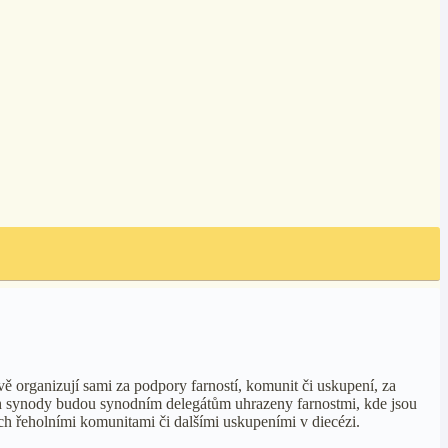
ě organizují sami za podpory farností, komunit či uskupení, za
ch synody budou synodním delegátům uhrazeny farnostmi, kde jsou
ných řeholními komunitami či dalšími uskupeními v diecézi.