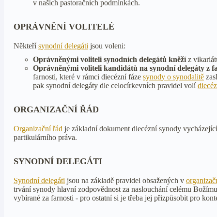
v našich pastoračních podmínkách.
OPRÁVNĚNÍ VOLITELÉ
Někteří
synodní delegáti
jsou voleni:
Oprávněnými voliteli synodních delegátů kněží
z vikariát
Oprávněnými voliteli kandidátů na synodní delegáty z fa
farnosti, které v rámci diecézní fáze
synody o synodalitě
zasl
pak synodní delegáty dle celocírkevních pravidel volí
diecéz
ORGANIZAČNÍ ŘÁD
Organizační řád
je základní dokument diecézní synody vycházející
partikulárního práva.
SYNODNÍ DELEGÁTI
Synodní delegáti
jsou na základě pravidel obsažených v
organizač
trvání synody hlavní zodpovědnost za naslouchání celému Božímu l
vybírané za farnosti - pro ostatní si je třeba jej přizpůsobit pro kont