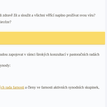
zdravě žít a sloužit a všichni věřící naplno prožívat svou víru?
diecéze?
budou zapojovat v rámci širokých konzultací v pastoračních radách
synody:
ch rada farnosti
a členy ve farnosti aktivních synodních skupinek,