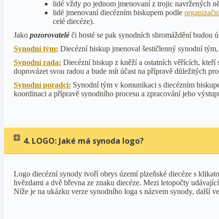
lidé vždy po jednom jmenovaní z trojic navržených n
lidé jmenovaní diecézním biskupem podle
organizačn
celé diecéze).
Jako
pozorovatelé
či hosté se pak synodních shromáždění budou úča
Synodní tým:
Diecézní biskup jmenoval šestičlenný synodní tým,
Synodní rada:
Diecézní biskup z kněží a ostatních věřících, kteří
doprovázet svou radou a bude mít účast na přípravě důležitých pro
Synodní poradci:
Synodní tým v komunikaci s diecézním biskupem 
koordinaci a přípravě synodního procesu a zpracování jeho výstup
4. LOGO: Jaké má synoda logo?
Logo diecézní synody tvoří obrys území plzeňské diecéze s klikat
hvězdami a dvě břevna ze znaku diecéze. Mezi letopočty udávající
Níže je na ukázku verze synodního loga s názvem synody, další ve