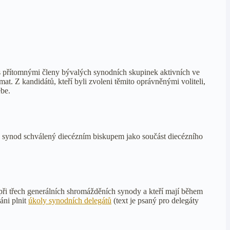
 s přítomnými členy bývalých synodních skupinek aktivních ve
mat. Z kandidátů, kteří byli zvoleni těmito oprávněnými voliteli,
ebe.
ch synod schválený diecézním biskupem jako součást diecézního
 při třech generálních shromážděních synody a kteří mají během
áni plnit
úkoly synodních delegátů
(text je psaný pro delegáty