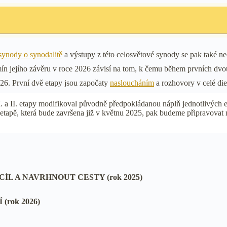
synody o synodalitě
a výstupy z této celosvětové synody se pak také ne
ín jejího závěru v roce 2026 závisí na tom, k čemu během prvních dvo
26. První dvě etapy jsou započaty
nasloucháním
a rozhovory v celé di
II. etapy modifikoval původně předpokládanou náplň jednotlivých etap s
. etapě, která bude završena již v květnu 2025, pak budeme připravovat
L A NAVRHNOUT CESTY (rok 2025)
rok 2026)