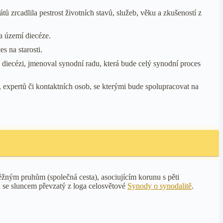
ů zrcadlila pestrost životních stavů, služeb, věku a zkušeností z
a území diecéze.
 na starosti.
é diecézi, jmenoval synodní radu, která bude celý synodní proces
expertů či kontaktních osob, se kterými bude spolupracovat na
žným pruhům (společná cesta), asociujícím korunu s pěti
a se sluncem převzatý z loga celosvětové
Synody o synodalitě
.