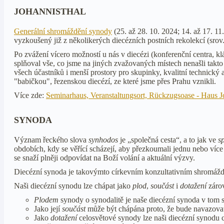
JOHANNISTHAL
Generální shromáždění synody
(25. až 28. 10. 2024; 14. až 17. 1
vyzkoušený již z několikerých diecézních postních rekolekcí (srov
Po zvážení vícero možností u nás v diecézi (konferenční centra, 
splňoval vše, co jsme na jiných zvažovaných místech nenašli takto
všech účastníků i menší prostory pro skupinky, kvalitní technický 
"babičkou", řezenskou diecézí, ze které jsme přes Prahu vznikli.
Více zde:
Seminarhaus, Veranstaltungsort, Rückzugsoase - Haus Jo
SYNODA
Význam řeckého slova
synhodos
je „společná cesta“, a to jak ve
s
obdobích, kdy se věřící scházejí, aby přezkoumali jednu nebo více o
se snaží plněji odpovídat na Boží volání a aktuální výzvy.
Diecézní synoda je takovýmto církevním konzultativním shromážd
Naši diecézní synodu lze chápat jako
plod
,
součást
i
dotažení
zárov
Plodem
synody o synodalitě je naše diecézní synoda v tom s
Jako její
součást
může být chápána proto, že bude navazovat 
Jako
dotažení
celosvětové synody lze naši diecézní synodu ch