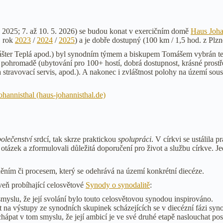
1. 2025; 7. až 10. 5. 2026) se budou konat v exercičním domě
Haus Joha
. rok
2023
/
2024
/
2025
) a je dobře dostupný (100 km / 1,5 hod. z Plzn
klášter Teplá apod.) byl synodním týmem a biskupem Tomášem vybrán ten
 pohromadě (ubytování pro 100+ hostí, dobrá dostupnost, krásné prostře
a stravovací servis, apod.). A nakonec i zvláštnost polohy na území sou
hannisthal (haus-johannisthal.de)
polečenství
srdcí, tak skrze praktickou
spolupráci
. V církvi se ustálila
tázek a zformulovali důležitá doporučení pro život a službu církve. Jedn
ěním či procesem, který se odehrává na území konkrétní diecéze.
eň probíhající celosvětové
Synody o synodalitě
:
myslu, že její svolání bylo touto celosvětovou synodou inspirováno.
na výstupy ze synodních skupinek scházejících se v diecézní fázi syno
ápat v tom smyslu, že její ambicí je ve své druhé etapě naslouchat posel