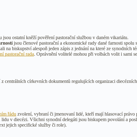
u jsou ostatní kněží pověření pastorační službou v daném vikariátu.
rností
jsou členové pastorační a ekonomické rady dané farnosti spolu
ali na biskupství alespoň jeden zápis z jednání na které ze synodních té
ní pastorační rada
. Oprávnění volitelé mohou při volbách volit i sami s
 z centrálních církevních dokumentů regulujících organizaci diecézní
ním řádu
zvolení, vybraní či jmenovaní lidé, kteří mají hlasovací právo
idu v diecézi. Všichni synodní delegáti jsou biskupem povolání a posl
ext jejich specifické služby či role).