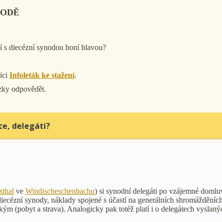
NODĚ
ní s diecézní synodou honí hlavou?
ici
Infoleták ke stažení
.
zky odpovědět.
ce, delegáti?
sthal
ve
Windischeschenbachu
) si synodní delegáti po vzájemné domluv
iecézní synody, náklady spojené s účastí na generálních shromáždění
ským (pobyt a strava). Analogicky pak totéž platí i o delegátech vysla