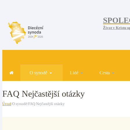
SPOLE
Život v Kristu u
O synodě
Lidé
Cesta
FAQ Nejčastější otázky
Úvod
/O synodě/FAQ Nejčastější otázky