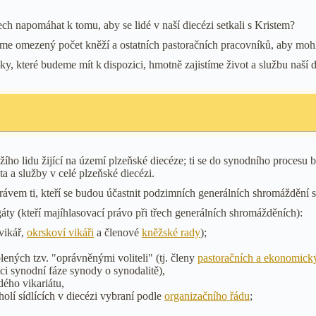
ch napomáhat k tomu, aby se lidé v naší diecézi setkali s Kristem?
dáme omezený počet kněží a ostatních pastoračních pracovníků, aby mohli 
dky, které budeme mít k dispozici, hmotně zajistíme život a službu naší 
ho lidu žijící na území plzeňské diecéze; ti se do synodního procesu 
ta a služby v celé plzeňské diecézi.
ávem ti, kteří se budou účastnit podzimních generálních shromáždění 
ty (kteří majíhlasovací právo při třech generálních shromážděních):
 vikář,
okrskoví vikáři
a členové
kněžské rady
);
ených tzv. "oprávněnými voliteli" (tj. členy
pastoračních a ekonomický
mci synodní fáze synody o synodalitě),
dého vikariátu,
eholí sídlících v diecézi vybraní podle
organizačního řádu
;