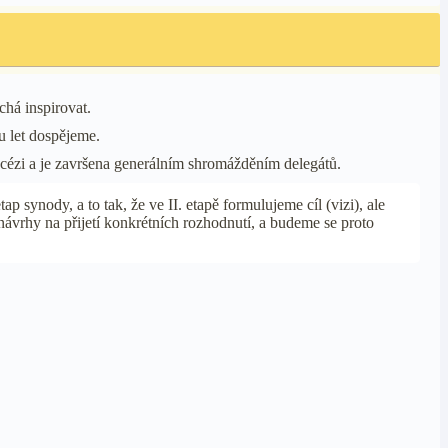
chá inspirovat.
u let dospějeme.
ecézi a je završena generálním shromážděním delegátů.
ynody, a to tak, že ve II. etapě formulujeme cíl (vizi), ale
 návrhy na přijetí konkrétních rozhodnutí, a budeme se proto