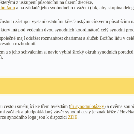
ěkterými z uskupení působícími na území diecéze,
ího řádu
a na základě jeho svobodného uvážení (tak, aby skupina delegát
stnit i zástupci vyslaní ostatními křesťanskými církvemi působícími n
 který má pod vedením dvou synodních koordinátorů celý synodní proces
 společně mají odrážet rozmanitost charismat a služeb Božího lidu v cel
cesních rozhodnutí.
a s jeho schválením si navíc vybírá široký okruh synodních poradců, 
ů.
ou cestou směřující ke třem hvězdám (
tři synodní otázky
) a dvěma soubě
mi začátek a předpokládaný závěr synodní cesty je znak kříže / člověk
rze synodního loga jsou k dispozici
ZDE
.