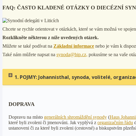
FAQ: ČASTO KLADENÉ OTÁZKY O DIECÉZNÍ SY
Chcete se rychle orientovat v otázkách, které se vám možná ve spoje
Rozklikněte některou z níže uvedených otázek.
Můžete se také podívat na
Základní informace
nebo je vám k dispoz
Také nám můžete napsat na
synoda@bip.cz,
pokusíme se na vaše otá
1. POJMY: Johannisthal, synoda, volitelé, organiza
DOPRAVA
Dopravu na místo
generálních shromáždění synody
(
Haus Johanni
které byli zvoleni či jmenováni. Jak vyplývá z
organizačním řádu
d
ustanoveni či za které byli zvoleni (cestovné) a biskupstvím plzeň