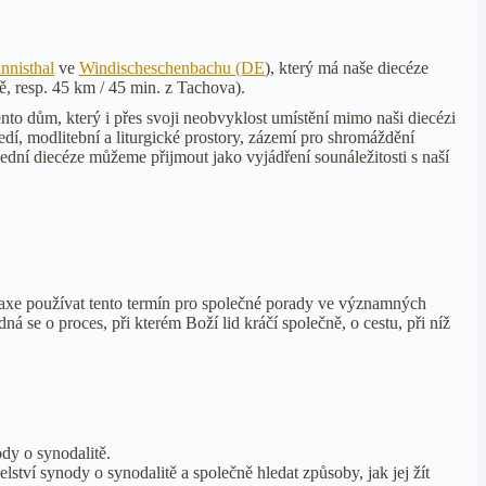
nnisthal
ve
Windischeschenbachu (DE
), který má naše diecéze
ě, resp. 45 km / 45 min. z Tachova).
to dům, který i přes svoji neobvyklost umístění mimo naši diecézi
dí, modlitební a liturgické prostory, zázemí pro shromáždění
sední diecéze můžeme přijmout jako vyjádření sounáležitosti s naší
 praxe používat tento termín pro společné porady ve významných
á se o proces, při kterém Boží lid kráčí společně, o cestu, při níž
dy o synodalitě.
ství synody o synodalitě a společně hledat způsoby, jak jej žít