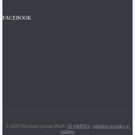
FACEBOOK
© 2026 Diecézní synoda Plzeň |
IS OMNIA
|
odebírat novinky e-
mailem