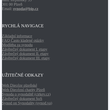
301 00 Plzeň
Email:
synoda@bip.cz
RYCHLÁ NAVIGACE
Základní informace
FAQ Často kladené otázky
Modlitba za synodu
Závěrečný dokument I. etapy
Závěrečný dokument II. etapy
Závěrečný dokument III. etapy
UŽITEČNÉ ODKAZY
Web Diecéze plzeňské
Web Diecézní charity Plzeň
Synoda o synodalitě (cirkev.cz)
Závěrečný dokument SoS
Synod on Synodality (synod.va)