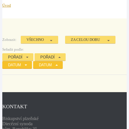
Úvod
Zobrazit:
VŠECHNO
ZA CELOU DOBU
Seřadit podle:
POŘADÍ
POŘADÍ
DATUM
DATUM
KONTAKT
Biskupství plzeňské
Diecézní synoda
nám. Republiky 35