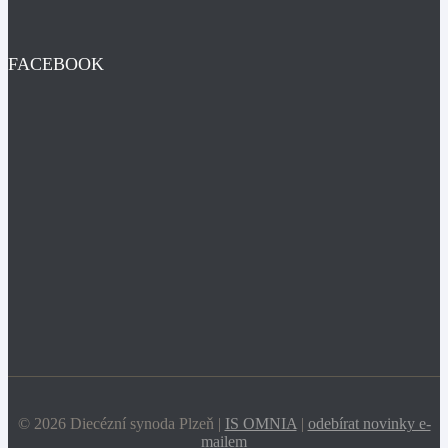
FACEBOOK
© 2026 Diecézní synoda Plzeň |
IS OMNIA
|
odebírat novinky e-
mailem