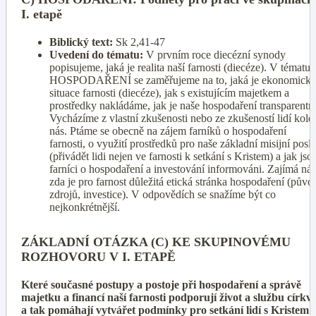
I. etapě
Biblický text:
Sk 2,41-47
Uvedení do tématu:
V prvním roce diecézní synody
popisujeme, jaká je realita naší farnosti (diecéze). V tématu
HOSPODAŘENÍ se zaměřujeme na to, jaká je ekonomická
situace farnosti (diecéze), jak s existujícím majetkem a
prostředky nakládáme, jak je naše hospodaření transparentní
Vycházíme z vlastní zkušenosti nebo ze zkušeností lidí kol
nás. Ptáme se obecně na zájem farníků o hospodaření
farnosti, o využití prostředků pro naše základní misijní poslá
(přivádět lidi nejen ve farnosti k setkání s Kristem) a jak jso
farníci o hospodaření a investování informováni. Zajímá nás
zda je pro farnost důležitá etická stránka hospodaření (půvo
zdrojů, investice). V odpovědích se snažíme být co
nejkonkrétnější.
ZÁKLADNÍ OTÁZKA (C) KE SKUPINOVÉMU
ROZHOVORU V I. ETAPĚ
Které současné postupy a postoje při hospodaření a správě
majetku a financí naší farnosti podporují život a službu církve
a tak pomáhají vytvářet podmínky pro setkání lidí s Kristem?