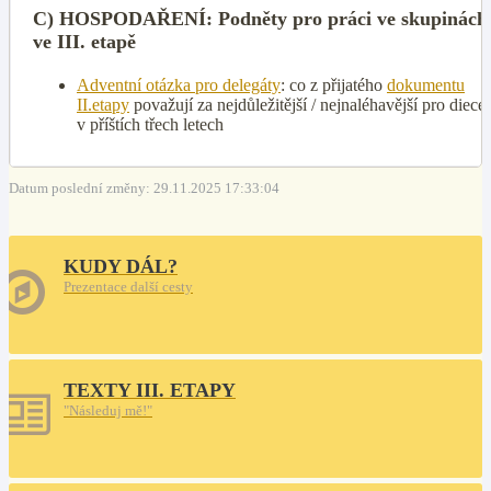
C) HOSPODAŘENÍ: Podněty pro práci ve skupinách
ve III. etapě
Adventní otázka pro delegáty
: co z přijatého
dokumentu
II.etapy
považují za nejdůležitější / nejnaléhavější pro diecéz
v příštích třech letech
Datum poslední změny: 29.11.2025 17:33:04
KUDY DÁL?
Prezentace další cesty
TEXTY III. ETAPY
"Následuj mě!"