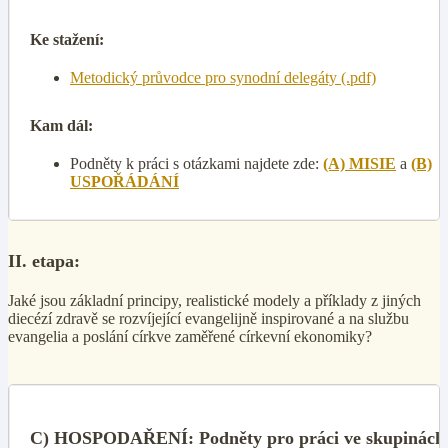
Ke stažení:
Metodický průvodce pro synodní delegáty (.pdf)
Kam dál:
Podněty k práci s otázkami najdete zde:
(A) MISIE
a
(B)
USPOŘÁDÁNÍ
II. etapa:
Jaké jsou základní principy, realistické modely a příklady z jiných
diecézí zdravě se rozvíjející evangelijně inspirované a na službu
evangelia a poslání církve zaměřené církevní ekonomiky?
C) HOSPODAŘENÍ: Podněty pro práci ve skupinách