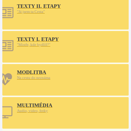
TEXTY II. ETAPY
"Já jsem ta Cesta"
TEXTY I. ETAPY
"Mistře, kde bydlíš?"
MODLITBA
Na cestu do neznáma
MULTIMÉDIA
Audio, video, fotky