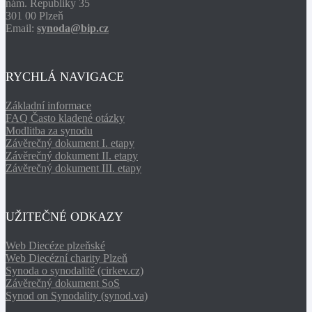
nám. Republiky 35
301 00 Plzeň
Email:
synoda@bip.cz
RYCHLÁ NAVIGACE
Základní informace
FAQ Často kladené otázky
Modlitba za synodu
Závěrečný dokument I. etapy
Závěrečný dokument II. etapy
Závěrečný dokument III. etapy
UŽITEČNÉ ODKAZY
Web Diecéze plzeňské
Web Diecézní charity Plzeň
Synoda o synodalitě (cirkev.cz)
Závěrečný dokument SoS
Synod on Synodality (synod.va)