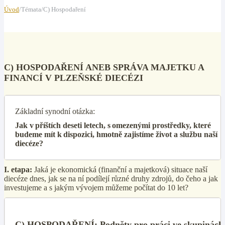
Úvod
/Témata/C) Hospodaření
C) HOSPODAŘENÍ ANEB SPRÁVA MAJETKU A
FINANCÍ V PLZEŇSKÉ DIECÉZI
Základní synodní otázka:
Jak v příštích deseti letech, s omezenými prostředky, které
budeme mít k dispozici, hmotně zajistíme život a službu naší
diecéze?
I. etapa:
Jaká je ekonomická (finanční a majetková) situace naší
diecéze dnes, jak se na ní podílejí různé druhy zdrojů, do čeho a jak
investujeme a s jakým vývojem můžeme počítat do 10 let?
C) HOSPODAŘENÍ: Podněty pro práci ve skupinách