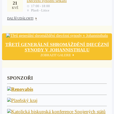
Diecézní synodní setkání
21
17:00 - 18:00
KVĚ
Plzeň - Litice
DALŠÍ UDÁLOSTI
TŘETÍ GENERÁLNÍ SHROMÁŽDĚNÍ DIECÉZNÍ
SYNODY V JOHANNISTHALU
ZOBRAZIT GALERII
SPONZOŘI