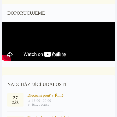
DOPORUČUJEME
NADCHÁZEJÍCÍ UDÁLOSTI
Diecézní pouť v Římě
27
16:00 - 20:00
ZÁŘ
Řím - Vatikán