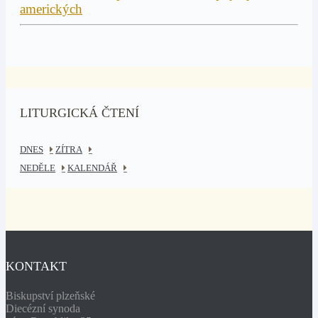
LITURGICKÁ ČTENÍ
DNES
ZÍTRA
NEDĚLE
KALENDÁŘ
KONTAKT
Biskupství plzeňské
Diecézní synoda