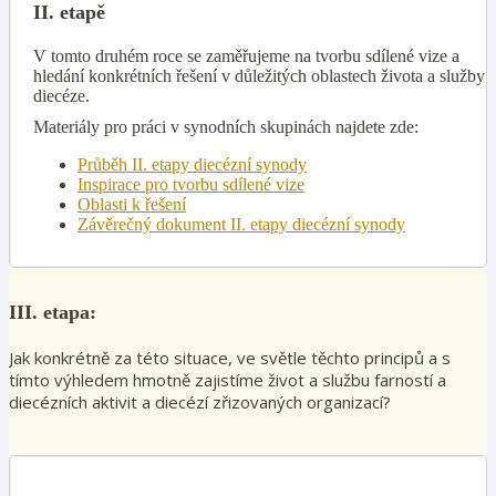
II. etapě
V tomto druhém roce se zaměřujeme na tvorbu sdílené vize a
hledání konkrétních řešení v důležitých oblastech života a služby
diecéze.
Materiály pro práci v synodních skupinách najdete zde:
Průběh II. etapy diecézní synody
Inspirace pro tvorbu sdílené vize
Oblasti k řešení
Závěrečný dokument II. etapy diecézní synody
III. etapa:
Jak konkrétně za této situace, ve světle těchto principů a s
tímto výhledem hmotně zajistíme život a službu farností a
diecézních aktivit a diecézí zřizovaných organizací?