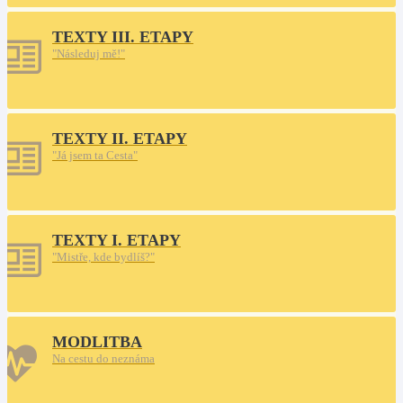
TEXTY III. ETAPY
"Následuj mě!"
TEXTY II. ETAPY
"Já jsem ta Cesta"
TEXTY I. ETAPY
"Mistře, kde bydlíš?"
MODLITBA
Na cestu do neznáma