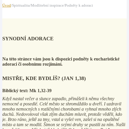
Úvod
/Spiritualita/Modlitební inspirace/Podněty k adoraci
SYNODNÍ ADORACE
Na této stránce vám jsou k dispozici podněty k eucharistické
adoraci či osobnímu rozjímání.
MISTŘE, KDE BYDLÍŠ? (JAN 1,38)
Biblický text: Mk 1,32-39
Když nastal večer a slunce zapadlo, přinášeli k němu všechny
nemocné a posedlé. Celé město se shromáždilo u dveří. I uzdravil
mnoho nemocných s rozličnými chorobami a vyhnal mnoho zlých
duchů. Nedovoloval však zlým duchům mluvit, protože věděli, kdo
je. Brzo ráno, ještě za tmy, vstal a vyšel ven, zašel si na opuštěné
místo a tam se modlil. Šimon se svými druhy se pustili za ním. Našli