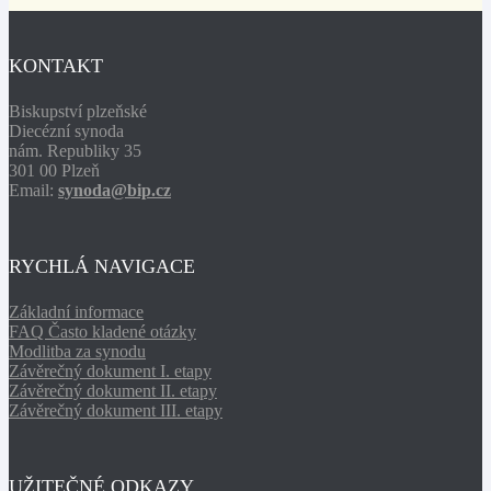
KONTAKT
Biskupství plzeňské
Diecézní synoda
nám. Republiky 35
301 00 Plzeň
Email:
synoda@bip.cz
RYCHLÁ NAVIGACE
Základní informace
FAQ Často kladené otázky
Modlitba za synodu
Závěrečný dokument I. etapy
Závěrečný dokument II. etapy
Závěrečný dokument III. etapy
UŽITEČNÉ ODKAZY