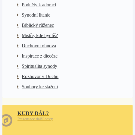
Podněty k adoraci
Synodní litanie
Biblický růženec
Mistře, kde bydlíš?
Duchovní obnova
Inspirace z diecéze
Spiritualita synody
Rozhovor v Duchu
Soubory ke stažení
KUDY DÁL?
Prezentace další cesty