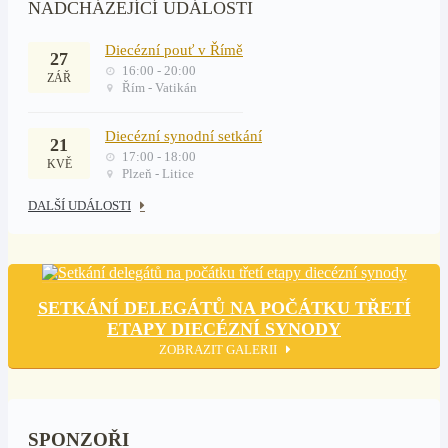
NADCHÁZEJÍCÍ UDÁLOSTI
Diecézní pouť v Římě
27
16:00 - 20:00
ZÁŘ
Řím - Vatikán
Diecézní synodní setkání
21
17:00 - 18:00
KVĚ
Plzeň - Litice
DALŠÍ UDÁLOSTI
SETKÁNÍ DELEGÁTŮ NA POČÁTKU TŘETÍ
ETAPY DIECÉZNÍ SYNODY
ZOBRAZIT GALERII
SPONZOŘI