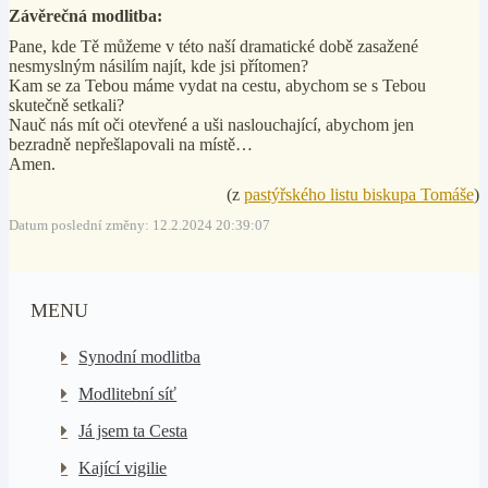
Závěrečná modlitba:
Pane, kde Tě můžeme v této naší dramatické době zasažené
nesmyslným násilím najít, kde jsi přítomen?
Kam se za Tebou máme vydat na cestu, abychom se s Tebou
skutečně setkali?
Nauč nás mít oči otevřené a uši naslouchající, abychom jen
bezradně nepřešlapovali na místě…
Amen.
(z
pastýřského listu biskupa Tomáše
)
Datum poslední změny: 12.2.2024 20:39:07
MENU
Synodní modlitba
Modlitební síť
Já jsem ta Cesta
Kající vigilie