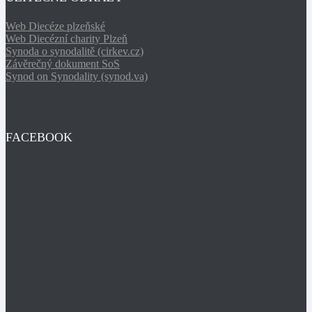
Web Diecéze plzeňské
Web Diecézní charity Plzeň
Synoda o synodalitě (cirkev.cz)
Závěrečný dokument SoS
Synod on Synodality (synod.va)
FACEBOOK