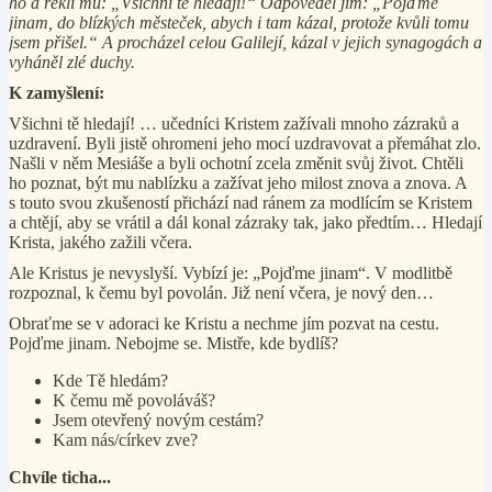
ho a řekli mu: „Všichni tě hledají!“ Odpověděl jim: „Pojďme
jinam, do blízkých městeček, abych i tam kázal, protože kvůli tomu
jsem přišel.“ A procházel celou Galilejí, kázal v jejich synagogách a
vyháněl zlé duchy.
K zamyšlení:
Všichni tě hledají! … učedníci Kristem zažívali mnoho zázraků a
uzdravení. Byli jistě ohromeni jeho mocí uzdravovat a přemáhat zlo.
Našli v něm Mesiáše a byli ochotní zcela změnit svůj život. Chtěli
ho poznat, být mu nablízku a zažívat jeho milost znova a znova. A
s touto svou zkušeností přichází nad ránem za modlícím se Kristem
a chtějí, aby se vrátil a dál konal zázraky tak, jako předtím… Hledají
Krista, jakého zažili včera.
Ale Kristus je nevyslyší. Vybízí je: „Pojďme jinam“. V modlitbě
rozpoznal, k čemu byl povolán. Již není včera, je nový den…
Obraťme se v adoraci ke Kristu a nechme jím pozvat na cestu.
Pojďme jinam. Nebojme se. Mistře, kde bydlíš?
Kde Tě hledám?
K čemu mě povoláváš?
Jsem otevřený novým cestám?
Kam nás/církev zve?
Chvíle ticha...