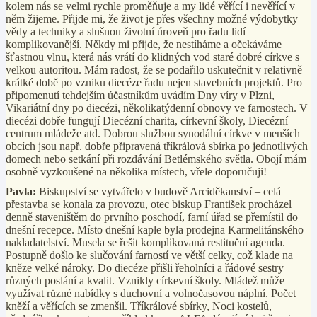
kolem nás se velmi rychle proměňuje a my lidé věřící i nevěřící v
něm žijeme. Přijde mi, že život je přes všechny možné výdobytky
vědy a techniky
a slušnou životní úroveň pro řadu lidí
komplikovanější. Někdy mi přijde, že nestíháme a očekáváme
šťastnou vlnu, která nás vrátí do klidných vod staré dobré církve s
velkou autoritou. Mám radost, že se podařilo uskutečnit v relativně
krátké době po vzniku diecéze řadu nejen stavebních projektů. Pro
připomenutí tehdejším účastníkům uvádím Dny víry v Plzni,
Vikariátní dny po diecézi, několikatýdenní obnovy ve farnostech. V
diecézi dobře fungují Diecézní charita, církevní školy, Diecézní
centrum mládeže atd. Dobrou službou
synodální církve v menších
obcích jsou např. dobře připravená tříkrálová sbírka po jednotlivých
domech nebo setkání při rozdávání Betlémského světla. Obojí mám
osobně vyzkoušené na několika místech, vřele doporučuji!
Pavla:
Biskupství se vytvářelo v budově Arciděkanství – celá
přestavba se konala za provozu, otec biskup František procházel
denně staveništěm do prvního poschodí, farní úřad se přemístil do
dnešní recepce. Místo dnešní kaple byla prodejna Karmelitánského
nakladatelství. Musela se řešit komplikovaná restituční agenda.
Postupně došlo ke slučování farností ve větší celky, což klade na
kněze velké nároky. Do diecéze přišli řeholníci a řádové sestry
různých poslání a kvalit. Vznikly církevní školy. Mládež může
využívat různé nabídky s duchovní a volnočasovou náplní. Počet
kněží a věřících se zmenšil.
Tříkrálové sbírky, Noci kostelů,