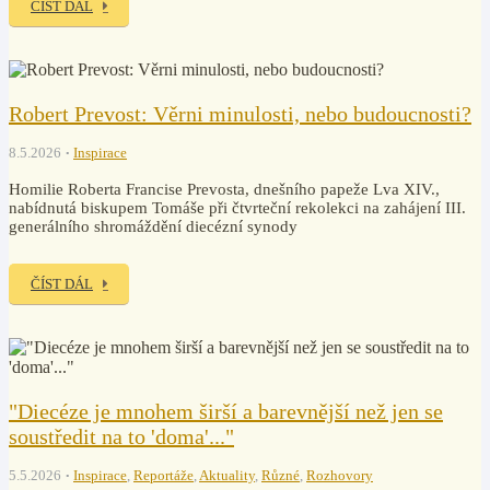
ČÍST DÁL
Robert Prevost: Věrni minulosti, nebo budoucnosti?
8.5.2026
Inspirace
Homilie Roberta Francise Prevosta, dnešního papeže Lva XIV.,
nabídnutá biskupem Tomáše při čtvrteční rekolekci na zahájení III.
generálního shromáždění diecézní synody
ČÍST DÁL
"Diecéze je mnohem širší a barevnější než jen se
soustředit na to 'doma'..."
5.5.2026
Inspirace
,
Reportáže
,
Aktuality
,
Různé
,
Rozhovory