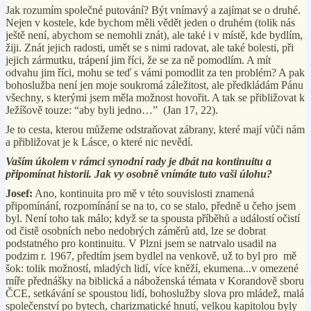
Jak rozumím společné putování? Být vnímavý a zajímat se o druhé.
Nejen v kostele, kde bychom měli vědět jeden o druhém (tolik nás
ještě není, abychom se nemohli znát), ale také i v místě, kde bydlím,
žiji.
Znát jejich radosti, umět se s nimi radovat, ale také bolesti, při
jejich zármutku, trápení jim říci, že se za ně pomodlím. A mít
odvahu jim říci, mohu se teď s vámi pomodlit za ten problém? A pak
bohoslužba není jen moje soukromá záležitost, ale předkládám Pánu
všechny, s kterými jsem měla možnost hovořit. A tak se přibližovat k
Ježíšově touze: “aby byli jedno…”
(Jan 17, 22)
.
Je to cesta, kterou můžeme odstraňovat zábrany, které mají vůči nám
a přibližovat je k Lásce, o které nic nevědí.
Vaším úkolem v rámci synodní rady je dbát na kontinuitu a
připomínat historii. Jak vy osobně vnímáte tuto vaši úlohu?
Josef:
Ano, kontinuita pro mě v této souvislosti znamená
připomínání, rozpomínání se na to, co se stalo, předně u čeho jsem
byl. Není toho tak málo; když se ta spousta příběhů a událostí očistí
od čistě osobních nebo nedobrých záměrů atd, lze se dobrat
podstatného pro kontinuitu. V Plzni jsem se natrvalo usadil na
podzim r. 1967, předtím jsem bydlel na venkově, už to byl pro
mě
šok: tolik možností, mladých lidí, více kněží, ekumena...v omezené
míře přednášky na biblická a náboženská témata v Korandově sboru
ČCE, setkávání se spoustou lidí, bohoslužby slova pro mládež, malá
společenství po bytech, charizmatické hnutí, velkou kapitolou byly