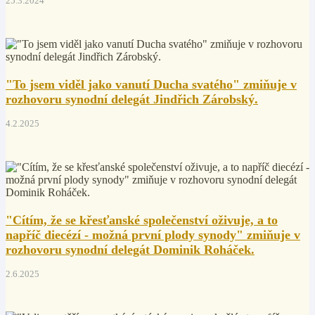
25.3.2024
"To jsem viděl jako vanutí Ducha svatého" zmiňuje v
rozhovoru synodní delegát Jindřich Zárobský.
4.2.2025
"Cítím, že se křesťanské společenství oživuje, a to
napříč diecézí - možná první plody synody" zmiňuje v
rozhovoru synodní delegát Dominik Roháček.
2.6.2025