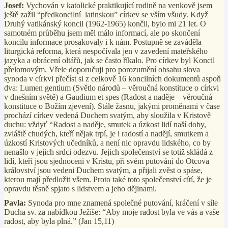
Josef:
Vychován v katolické praktikující rodině na venkově jsem
ještě zažil “předkoncilní
latinskou” církev se vším všudy. Když
Druhý vatikánský koncil (1962-1965) končil, bylo mi 21 let. O
samotném průběhu jsem měl málo informací, ale po skončení
koncilu informace prosakovaly i k nám. Postupně se zaváděla
liturgická reforma, která nespočívala jen v zavedení mateřského
jazyka a obrácení oltářů, jak se často říkalo. Pro církev byl Koncil
přelomovým. Vřele doporučuji pro porozumění obsahu slova
synoda v církvi přečíst si z celkově 16 koncilních dokumentů aspoň
dva: Lumen gentium (Světlo národů – věroučná konstituce o církvi
v dnešním světě) a Gaudium et spes (Radost a naděje – věroučná
konstituce o Božím zjevení). Stále žasnu, jakými proměnami v čase
prochází církev vedená Duchem svatým, aby sloužila v Kristově
duchu: vždyť “Radost a naděje, smutek a úzkost lidí naší doby,
zvláště chudých, kteří nějak trpí, je i radostí a nadějí, smutkem a
úzkostí Kristových učedníků, a není nic opravdu lidského, co by
nenašlo v jejich srdci odezvu. Jejich společenství se totiž skládá z
lidí, kteří jsou sjednoceni v Kristu, při svém putování do Otcova
království jsou vedeni Duchem svatým, a přijali zvěst o spáse,
kterou mají předložit všem. Proto také toto společenství cítí, že je
opravdu těsně spjato s lidstvem a jeho dějinami.
Pavla:
Synoda pro mne znamená společné putování, kráčení v síle
Ducha sv. za nabídkou Ježíše: “Aby moje radost byla ve vás a vaše
radost, aby byla plná.” (Jan 15,11)