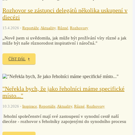
Rozhovor se zástupci delegátů několika uskupení v
diecézi
15.4.2026
Reportáže
,
Aktuality
,
Různé
,
Rozhovory
„Nově jsem si uvědomila, jak může být prožívání víry různé a jak
může být naše různorodost inspirativní i náročná."
ČÍST DÁL
"Neřekla bych, že jako řeholníci máme specifické
místo..."
10.3.2026
Inspirace
,
Reportáže
,
Aktuality
,
Různé
,
Rozhovory
řeholní společenství mají své zastoupení v synodní cestě naší
diecéze - rozhovor s řeholníky zapojenými do synodního procesu