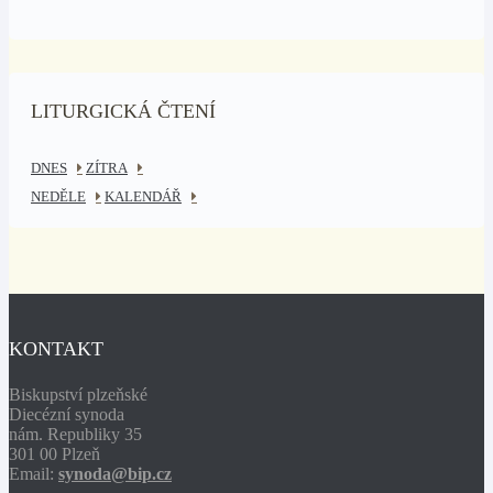
LITURGICKÁ ČTENÍ
DNES
ZÍTRA
NEDĚLE
KALENDÁŘ
KONTAKT
Biskupství plzeňské
Diecézní synoda
nám. Republiky 35
301 00 Plzeň
Email:
synoda@bip.cz