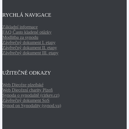
RYCHLÁ NAVIGACE
Základní informace
FAQ Často kladené otázky
Modlitba za synodu
Závěrečný dokument I. etapy
Závěrečný dokument II. etapy
Závěrečný dokument III. etapy
UŽITEČNÉ ODKAZY
Web Diecéze plzeňské
Web Diecézní charity Plzeň
Synoda o synodalitě (cirkev.cz)
Závěrečný dokument SoS
Synod on Synodality (synod.va)