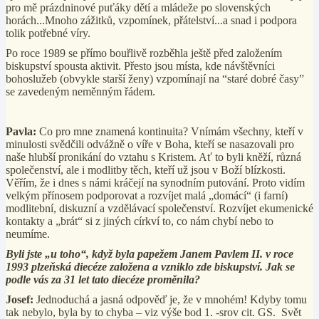
pro mě prázdninové puťáky dětí a mládeže po slovenských
horách...Mnoho zážitků, vzpomínek, přátelství...a snad i podpora
tolik potřebné víry.
Po roce 1989 se přímo bouřlivě rozběhla ještě před založením
biskupství spousta aktivit. Přesto jsou místa, kde návštěvníci
bohoslužeb (obvykle starší ženy) vzpomínají na “staré dobré časy”
se zavedeným neměnným řádem.
Pavla:
Co pro mne znamená kontinuita? Vnímám všechny, kteří v
minulosti svědčili odvážně o víře v Boha, kteří se nasazovali pro
naše hlubší pronikání do vztahu s Kristem. Ať to byli kněží, různá
společenství, ale i modlitby těch, kteří už jsou v Boží blízkosti.
Věřím, že i dnes s námi kráčejí na synodním putování. Proto vidím
velkým přínosem podporovat a rozvíjet malá „domácí“ (i farní)
modlitební, diskuzní a vzdělávací společenství. Rozvíjet ekumenické
kontakty a „brát“ si z jiných církví to, co nám chybí nebo to
neumíme.
Byli jste „u toho“, když byla papežem Janem Pavlem II. v roce
1993 plzeňská diecéze založena a vzniklo zde biskupství. Jak se
podle vás
za 31 let tato diecéze proměni
la?
Josef:
Jednoduchá a jasná odpověď je, že v mnohém! Kdyby tomu
tak nebylo, byla by to chyba – viz výše bod 1. -srov cit. GS.
Svět