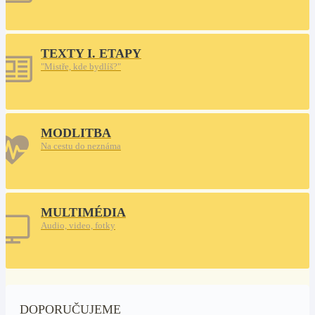
TEXTY I. ETAPY
"Mistře, kde bydlíš?"
MODLITBA
Na cestu do neznáma
MULTIMÉDIA
Audio, video, fotky
DOPORUČUJEME