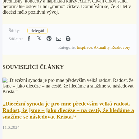
přednášky, koncerty a například kurzy ALFA dávají církvi šanci
neformálně oslovit i lidi „mimo“ církev.
Domnívám se, že 31 let v
diecézi mělo pozitivní vývoj.
Štítky:
delegáti
Sdílejte:
Kategorie:
Inspirace
,
Aktuality
,
Rozhovory
SOUVISEJÍCÍ ČLÁNKY
„Diecézní synoda je pro mne především velká radost.
Radost, že jsme – jako diecéze – na cestě, že hledáme a
snažíme se následovat Krista.“
11.6.2024