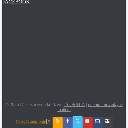
FACEBOOK
© 2026 Diecézní synoda Plzeň |
IS OMNIA
|
odebírat novinky e-
mailem
Select Language
▼