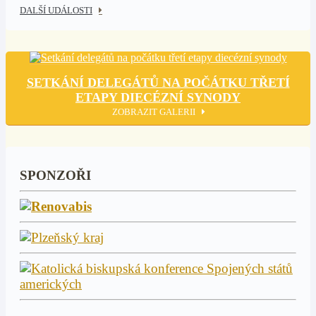
DALŠÍ UDÁLOSTI
SETKÁNÍ DELEGÁTŮ NA POČÁTKU TŘETÍ
ETAPY DIECÉZNÍ SYNODY
ZOBRAZIT GALERII
SPONZOŘI