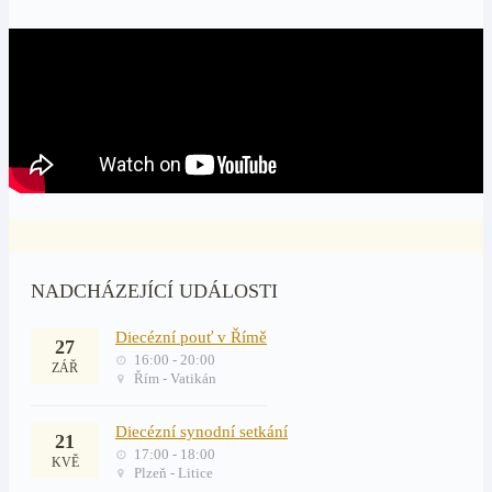
NADCHÁZEJÍCÍ UDÁLOSTI
Diecézní pouť v Římě
27
16:00 - 20:00
ZÁŘ
Řím - Vatikán
Diecézní synodní setkání
21
17:00 - 18:00
KVĚ
Plzeň - Litice