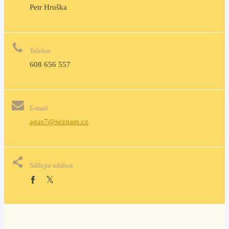
Petr Hruška
Telefon
608 656 557
E-mail
agas7@seznam.cz
Sdílejte událost