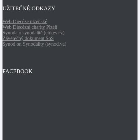
UŽITEČNÉ ODKAZY
Web Diecéze plzeňské
Web Diecézní charity Plzeň
Synoda o synodalitě (cirkev.cz)
Závěrečný dokument SoS
Synod on Synodality (synod.va)
FACEBOOK