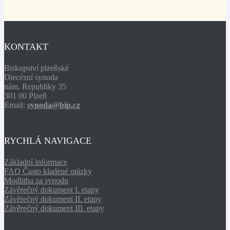
KONTAKT
Biskupství plzeňské
Diecézní synoda
nám. Republiky 35
301 00 Plzeň
Email:
synoda@bip.cz
RYCHLÁ NAVIGACE
Základní informace
FAQ Často kladené otázky
Modlitba za synodu
Závěrečný dokument I. etapy
Závěrečný dokument II. etapy
Závěrečný dokument III. etapy