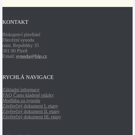
KONTAKT
Biskupství plzeňské
Diecézní synoda
nám. Republiky 35
301 00 Plzeň
Email:
synoda@bip.cz
RYCHLÁ NAVIGACE
Základní informace
FAQ Často kladené otázky
Modlitba za synodu
Závěrečný dokument I. etapy
Závěrečný dokument II. etapy
Závěrečný dokument III. etapy