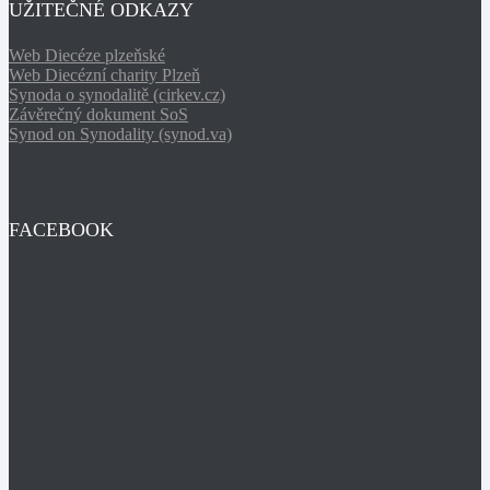
UŽITEČNÉ ODKAZY
Web Diecéze plzeňské
Web Diecézní charity Plzeň
Synoda o synodalitě (cirkev.cz)
Závěrečný dokument SoS
Synod on Synodality (synod.va)
FACEBOOK