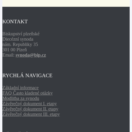
KONTAKT
Biskupství plzeňské
Diecézní synoda
nám. Republiky 35
301 00 Plzeň
Email:
synoda@bip.cz
RYCHLÁ NAVIGACE
Základní informace
FAQ Často kladené otázky
Modlitba za synodu
Závěrečný dokument I. etapy
Závěrečný dokument II. etapy
Závěrečný dokument III. etapy