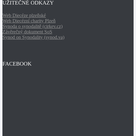
UŽITEČNÉ ODKAZY
Web Diecéze plzeňské
Web Diecézní charity Plzeň
Synoda o synodalitě (cirkev.cz)
Závěrečný dokument SoS
Synod on Synodality (synod.va)
FACEBOOK