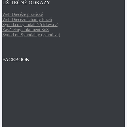
UŽITEČNÉ ODKAZY
Web Diecéze plzeňské
Web Diecézní charity Plzeň
Synoda o synodalitě (cirkev.cz)
Závěrečný dokument SoS
Synod on Synodality (synod.va)
FACEBOOK