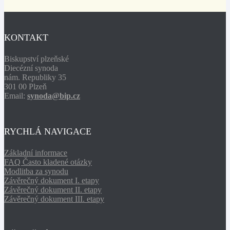
KONTAKT
Biskupství plzeňské
Diecézní synoda
nám. Republiky 35
301 00 Plzeň
Email:
synoda@bip.cz
RYCHLÁ NAVIGACE
Základní informace
FAQ Často kladené otázky
Modlitba za synodu
Závěrečný dokument I. etapy
Závěrečný dokument II. etapy
Závěrečný dokument III. etapy