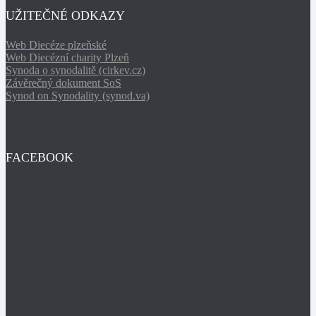
UŽITEČNÉ ODKAZY
Web Diecéze plzeňské
Web Diecézní charity Plzeň
Synoda o synodalitě (cirkev.cz)
Závěrečný dokument SoS
Synod on Synodality (synod.va)
FACEBOOK