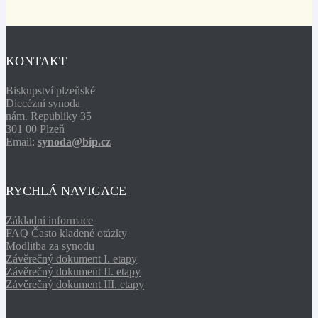
KONTAKT
Biskupství plzeňské
Diecézní synoda
nám. Republiky 35
301 00 Plzeň
Email:
synoda@bip.cz
RYCHLÁ NAVIGACE
Základní informace
FAQ Často kladené otázky
Modlitba za synodu
Závěrečný dokument I. etapy
Závěrečný dokument II. etapy
Závěrečný dokument III. etapy