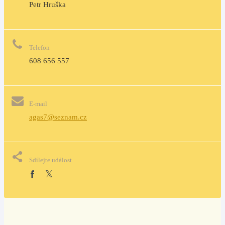
Petr Hruška
Telefon
608 656 557
E-mail
agas7@seznam.cz
Sdílejte událost