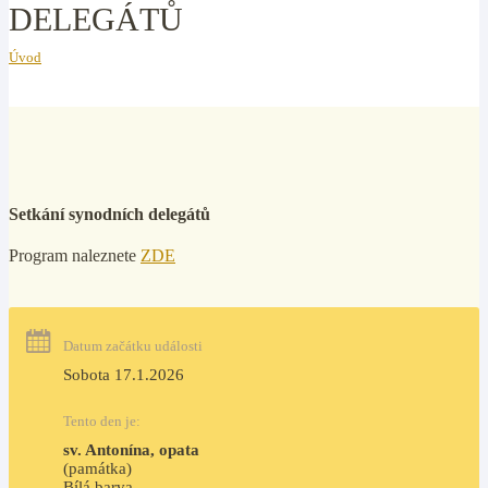
DELEGÁTŮ
Úvod
Setkání synodních delegátů
Program naleznete
ZDE
Datum začátku události
Sobota 17.1.2026
Tento den je:
sv. Antonína, opata
(památka)
Bílá barva                                                                            