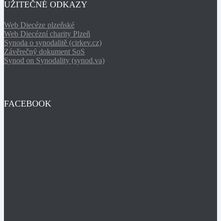
UŽITEČNÉ ODKAZY
Web Diecéze plzeňské
Web Diecézní charity Plzeň
Synoda o synodalitě (cirkev.cz)
Závěrečný dokument SoS
Synod on Synodality (synod.va)
FACEBOOK