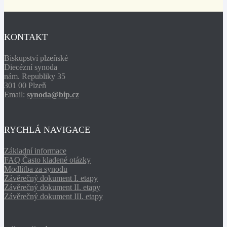
KONTAKT
Biskupství plzeňské
Diecézní synoda
nám. Republiky 35
301 00 Plzeň
Email:
synoda@bip.cz
RYCHLÁ NAVIGACE
Základní informace
FAQ Často kladené otázky
Modlitba za synodu
Závěrečný dokument I. etapy
Závěrečný dokument II. etapy
Závěrečný dokument III. etapy