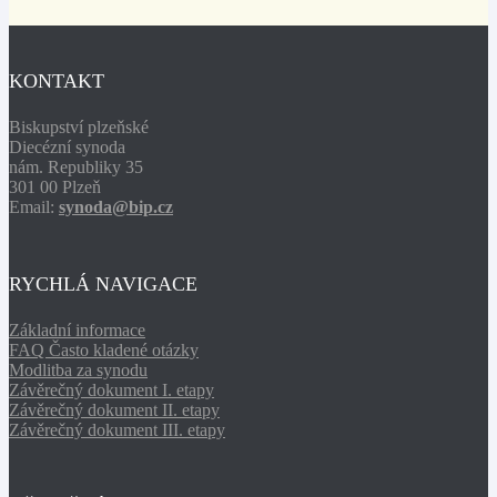
KONTAKT
Biskupství plzeňské
Diecézní synoda
nám. Republiky 35
301 00 Plzeň
Email:
synoda@bip.cz
RYCHLÁ NAVIGACE
Základní informace
FAQ Často kladené otázky
Modlitba za synodu
Závěrečný dokument I. etapy
Závěrečný dokument II. etapy
Závěrečný dokument III. etapy