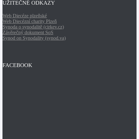
UŽITEČNÉ ODKAZY
Web Diecéze plzeňské
Web Diecézní charity Plzeň
Synoda o synodalitě (cirkev.cz)
Závěrečný dokument SoS
Synod on Synodality (synod.va)
FACEBOOK