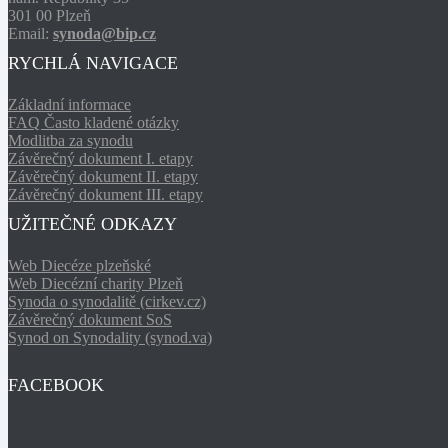
301 00 Plzeň
Email:
synoda@bip.cz
RYCHLÁ NAVIGACE
Základní informace
FAQ Často kladené otázky
Modlitba za synodu
Závěrečný dokument I. etapy
Závěrečný dokument II. etapy
Závěrečný dokument III. etapy
UŽITEČNÉ ODKAZY
Web Diecéze plzeňské
Web Diecézní charity Plzeň
Synoda o synodalitě (cirkev.cz)
Závěrečný dokument SoS
Synod on Synodality (synod.va)
FACEBOOK