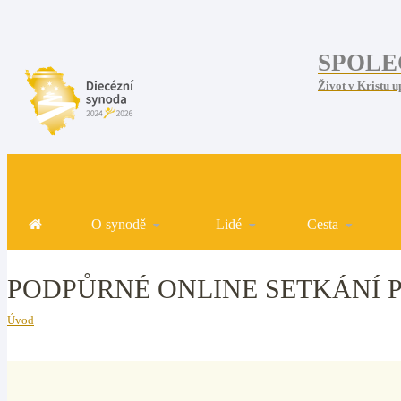
SPOLE
Život v Kristu u
O synodě
Lidé
Cesta
PODPŮRNÉ ONLINE SETKÁNÍ 
Úvod