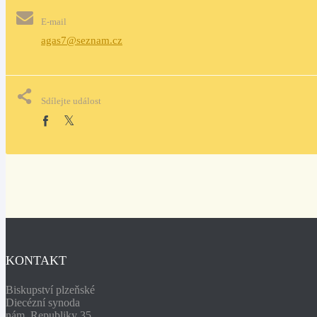
E-mail
agas7@seznam.cz
Sdílejte událost
KONTAKT
Biskupství plzeňské
Diecézní synoda
nám. Republiky 35