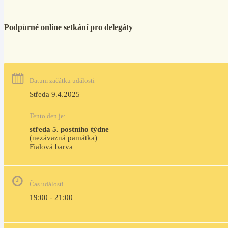
Podpůrné online setkání pro delegáty
Datum začátku události
Středa 9.4.2025
Tento den je:
středa 5. postního týdne
(nezávazná památka)
Fialová barva                                                                             
Čas události
19:00 - 21:00