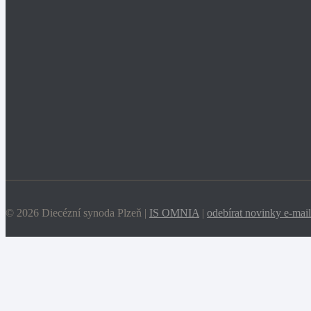
© 2026 Diecézní synoda Plzeň |
IS OMNIA
|
odebírat novinky e-mai