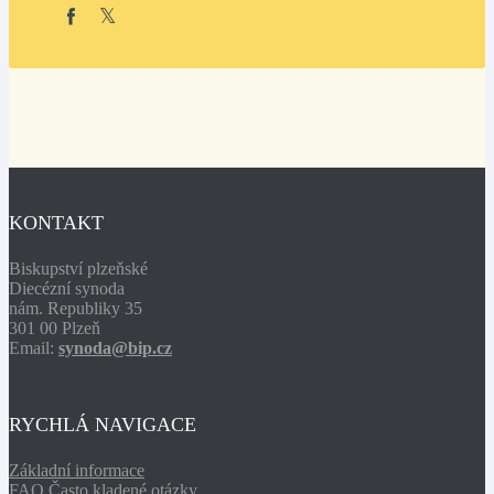
KONTAKT
Biskupství plzeňské
Diecézní synoda
nám. Republiky 35
301 00 Plzeň
Email:
synoda@bip.cz
RYCHLÁ NAVIGACE
Základní informace
FAQ Často kladené otázky