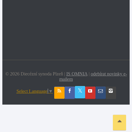
© 2026 Diecézní synoda Plzeň |
IS OMNIA
|
odebírat novinky e-
mailem
Select Language
▼