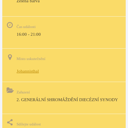
Zelená barva                                                                        
Čas události
16:00 - 21:00
Místo uskutečnění
Johannisthal
Zařazení
2. GENERÁLNÍ SHROMÁŽDĚNÍ DIECÉZNÍ SYNODY
Sdílejte událost