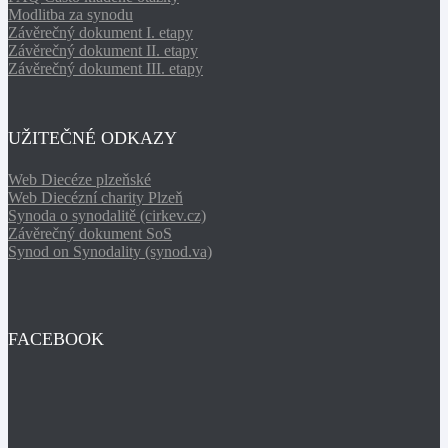
Modlitba za synodu
Závěrečný dokument I. etapy
Závěrečný dokument II. etapy
Závěrečný dokument III. etapy
UŽITEČNÉ ODKAZY
Web Diecéze plzeňské
Web Diecézní charity Plzeň
Synoda o synodalitě (cirkev.cz)
Závěrečný dokument SoS
Synod on Synodality (synod.va)
FACEBOOK