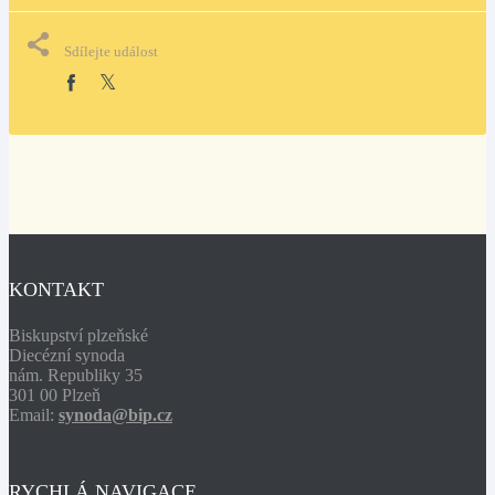
Sdílejte událost
KONTAKT
Biskupství plzeňské
Diecézní synoda
nám. Republiky 35
301 00 Plzeň
Email:
synoda@bip.cz
RYCHLÁ NAVIGACE