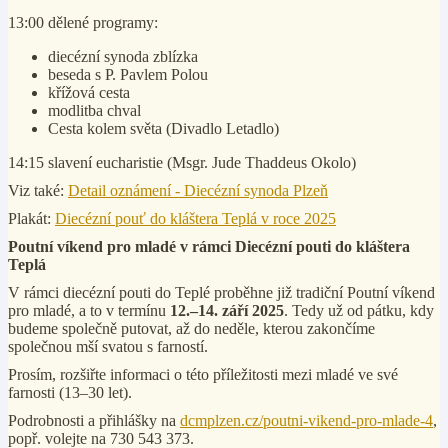
13:00 dělené programy:
diecézní synoda zblízka
beseda s P. Pavlem Polou
křížová cesta
modlitba chval
Cesta kolem světa (Divadlo Letadlo)
14:15 slavení eucharistie (Msgr. Jude Thaddeus Okolo)
Viz také:
Detail oznámení - Diecézní synoda Plzeň
Plakát:
Diecézní pouť do kláštera Teplá v roce 2025
Poutní víkend pro mladé v rámci Diecézní pouti do kláštera
Teplá
V rámci diecézní pouti do Teplé proběhne již tradiční Poutní víkend
pro mladé, a to v termínu
12.–14. září 2025
. Tedy už od pátku, kdy
budeme společně putovat, až do neděle, kterou zakončíme
společnou mší svatou s farností.
Prosím, rozšiřte informaci o této příležitosti mezi mladé ve své
farnosti (13–30 let).
Podrobnosti a přihlášky na
dcmplzen.cz/poutni-vikend-pro-mlade-4
,
popř. volejte na 730 543 373.