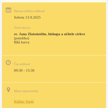
Datum začátku události
Sobota 13.9.2025
Tento den je:
sv. Jana Zlatoústého, biskupa a učitele církve
(památka)
Bílá barva                                                                            
Čas události
09:30 - 15:30
Místo uskutečnění
Klášter Teplá