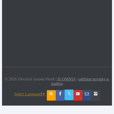
© 2026 Diecézní synoda Plzeň |
IS OMNIA
|
odebírat novinky e-
mailem
Select Language
▼