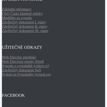
Základní informace
FAQ Často kladené otázky
Modlitba za synodu
Závěrečný dokument I. etapy
Závěrečný dokument II. etapy
Závěrečný dokument III. etapy
UŽITEČNÉ ODKAZY
Web Diecéze plzeňské
Web Diecézní charity Plzeň
Synoda o synodalitě (cirkev.cz)
Závěrečný dokument SoS
Synod on Synodality (synod.va)
FACEBOOK