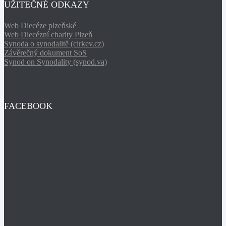
UŽITEČNÉ ODKAZY
Web Diecéze plzeňské
Web Diecézní charity Plzeň
Synoda o synodalitě (cirkev.cz)
Závěrečný dokument SoS
Synod on Synodality (synod.va)
FACEBOOK