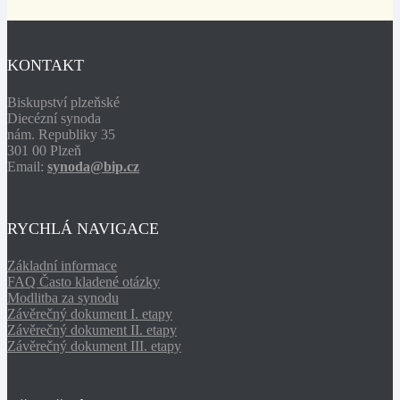
KONTAKT
Biskupství plzeňské
Diecézní synoda
nám. Republiky 35
301 00 Plzeň
Email:
synoda@bip.cz
RYCHLÁ NAVIGACE
Základní informace
FAQ Často kladené otázky
Modlitba za synodu
Závěrečný dokument I. etapy
Závěrečný dokument II. etapy
Závěrečný dokument III. etapy