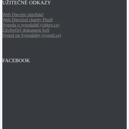
UŽITEČNÉ ODKAZY
Web Diecéze plzeňské
Web Diecézní charity Plzeň
Synoda o synodalitě (cirkev.cz)
Závěrečný dokument SoS
Synod on Synodality (synod.va)
FACEBOOK