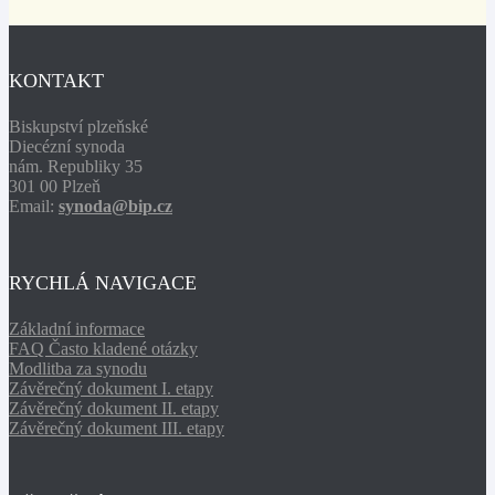
KONTAKT
Biskupství plzeňské
Diecézní synoda
nám. Republiky 35
301 00 Plzeň
Email:
synoda@bip.cz
RYCHLÁ NAVIGACE
Základní informace
FAQ Často kladené otázky
Modlitba za synodu
Závěrečný dokument I. etapy
Závěrečný dokument II. etapy
Závěrečný dokument III. etapy