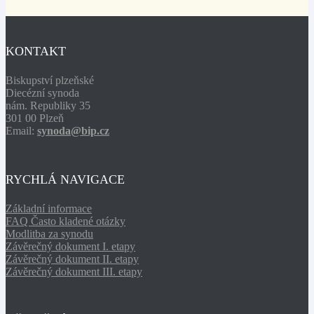
KONTAKT
Biskupství plzeňské
Diecézní synoda
nám. Republiky 35
301 00 Plzeň
Email:
synoda@bip.cz
RYCHLÁ NAVIGACE
Základní informace
FAQ Často kladené otázky
Modlitba za synodu
Závěrečný dokument I. etapy
Závěrečný dokument II. etapy
Závěrečný dokument III. etapy