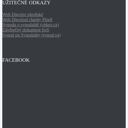
UŽITEČNÉ ODKAZY
Web Diecéze plzeňské
Web Diecézní charity Plzeň
Synoda o synodalitě (cirkev.cz)
Závěrečný dokument SoS
Synod on Synodality (synod.va)
FACEBOOK