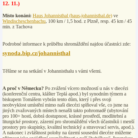
12. 11.)
Místo konání:
Haus Johannisthal (haus-johannisthal.de)
ve
Windischeschenbachu
, 100 km / 1,5 hod. z Plzně, resp. 45 km / 45
min. z Tachova
Podrobné informace k průběhu shromáždění najdou účastníci zde:
synoda.bip.cz/johannisthal
Těšíme se na setkání v Johannisthalu s vámi všemi.
A proč v Německu?
Po zvážení vícero možností u nás v diecézi
(konferenční centra, klášter Teplá apod.) byl synodním týmem a
biskupem Tomášem vybrán tento dům, který i přes svoji
neobvyklost umístění mimo naši diecézi splňoval vše, co jsme na
jiných zvažovaných místech nenašli takto pohromadě (ubytování
pro 100+ hostí, dobrá dostupnost, krásné prostředí, modlitební a
liturgické prostory, zázemí pro shromáždění všech účastníků i menší
prostory pro skupinky, kvalitní technický a stravovací servis, apod.).
A nakonec i zvláštnost polohy na území sousední diecéze můžeme