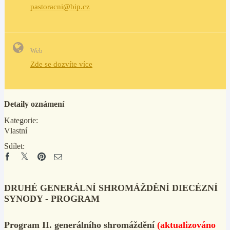
pastoracni@bip.cz
Web
Zde se dozvíte více
Detaily oznámení
Kategorie:
Vlastní
Sdílet:
DRUHÉ GENERÁLNÍ SHROMÁŽDĚNÍ DIECÉZNÍ
SYNODY - PROGRAM
Program II. generálního shromáždění
(aktualizováno