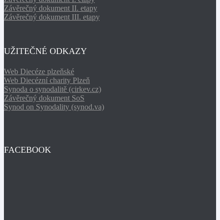
Závěrečný dokument II. etapy
Závěrečný dokument III. etapy
UŽITEČNÉ ODKAZY
Web Diecéze plzeňské
Web Diecézní charity Plzeň
Synoda o synodalitě (cirkev.cz)
Závěrečný dokument SoS
Synod on Synodality (synod.va)
FACEBOOK