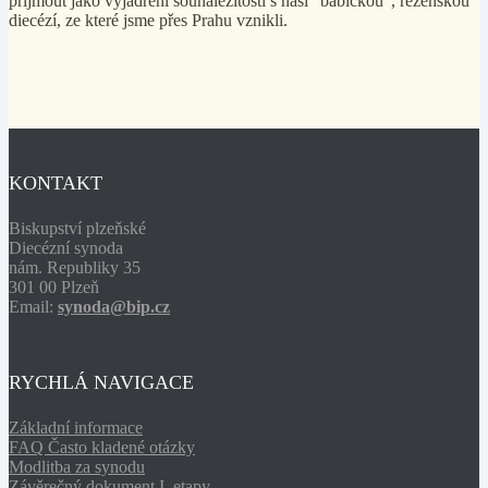
přijmout jako vyjádření sounáležitosti s naší "babičkou", řezenskou
diecézí, ze které jsme přes Prahu vznikli.
KONTAKT
Biskupství plzeňské
Diecézní synoda
nám. Republiky 35
301 00 Plzeň
Email:
synoda@bip.cz
RYCHLÁ NAVIGACE
Základní informace
FAQ Často kladené otázky
Modlitba za synodu
Závěrečný dokument I. etapy