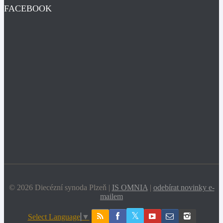
FACEBOOK
© 2026 Diecézní synoda Plzeň |
IS OMNIA
|
odebírat novinky e-
mailem
Select Language
▼