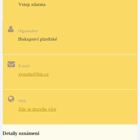
Vstup zdarma
Organizátor
Biskupství plzeňské
E-mail
synoda@bip.cz
Web
Zde se dozvíte více
Detaily oznámení