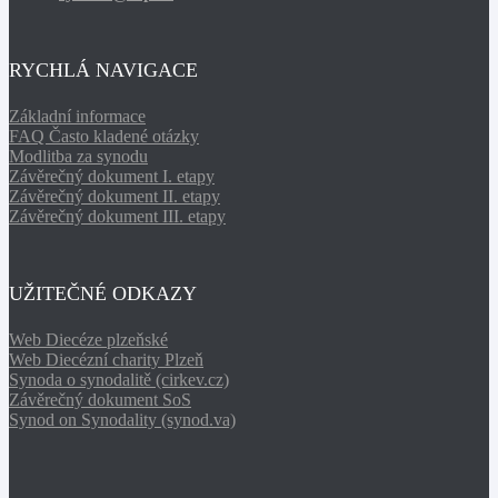
RYCHLÁ NAVIGACE
Základní informace
FAQ Často kladené otázky
Modlitba za synodu
Závěrečný dokument I. etapy
Závěrečný dokument II. etapy
Závěrečný dokument III. etapy
UŽITEČNÉ ODKAZY
Web Diecéze plzeňské
Web Diecézní charity Plzeň
Synoda o synodalitě (cirkev.cz)
Závěrečný dokument SoS
Synod on Synodality (synod.va)