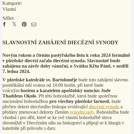
Kategorie:
Vlastní
Sdílet:
SLAVNOSTNÍ ZAHÁJENÍ DIECÉZNÍ SYNODY
Novým rokem a čtením pastýřského listu k roku 2024 formálně
v plzeňské diecézi začala diecézní synoda. Slavnostně bude
zahájena na závěr doby vánoční, o Svátku Křtu Páně, v neděli
7. ledna 2024.
V plzeňské katedrále sv. Bartoloměje
bude toto zahájení slaveno
pontifikální mší svatou od 10:00 hodin, při které bude
vzácným
hostem a kazatelem apoštolský nuncius Jude
Thaddeus Okolo
. Při této bohoslužbě, která bude společnou
stacionární bohoslužbou
pro všechny plzeňské farnosti
, bude
přečten dekret diecézního biskupa svolávající
diecézní synodu
a
předány jmenovací dekrety členům
synodní rady
. Bohoslužba bude
vhodná i pro děti, které se ke své vlastní bohoslužbě slova
shromáždí v Diecézním sálu na biskupství a připojí se k liturgii v
katedrále při průvodu s dary.