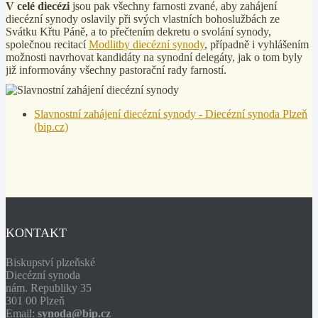
V celé diecézi
jsou pak všechny farnosti zvané, aby zahájení
diecézní synody oslavily při svých vlastních bohoslužbách ze
Svátku Křtu Páně, a to přečtením dekretu o svolání synody,
společnou recitací
Modlitby diecézní synody
, případně i vyhlášením
možnosti navrhovat kandidáty na synodní delegáty, jak o tom byly
již informovány všechny pastorační rady farností.
Slavnostní zahájení diecézní synody - Diecézní synoda Plzeň
(bip.cz)
KONTAKT
Biskupství plzeňské
Diecézní synoda
nám. Republiky 35
301 00 Plzeň
Email:
synoda@bip.cz