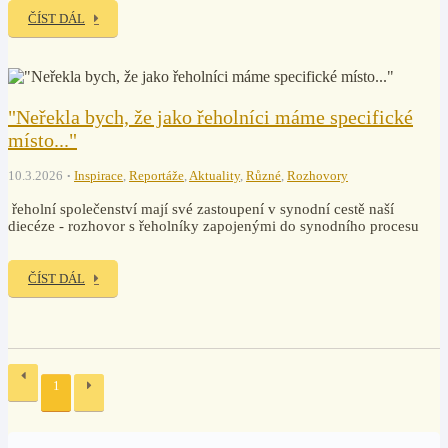
ČÍST DÁL
"Neřekla bych, že jako řeholníci máme specifické
místo..."
10.3.2026
Inspirace
,
Reportáže
,
Aktuality
,
Různé
,
Rozhovory
řeholní společenství mají své zastoupení v synodní cestě naší
diecéze - rozhovor s řeholníky zapojenými do synodního procesu
ČÍST DÁL
1