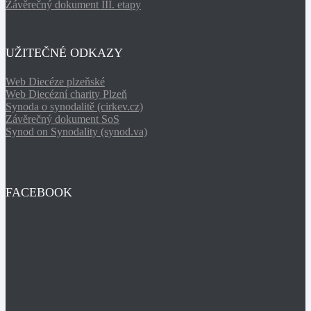
Závěrečný dokument III. etapy
UŽITEČNÉ ODKAZY
Web Diecéze plzeňské
Web Diecézní charity Plzeň
Synoda o synodalitě (cirkev.cz)
Závěrečný dokument SoS
Synod on Synodality (synod.va)
FACEBOOK