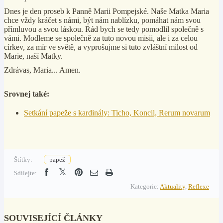
Dnes je den proseb k Panně Marii Pompejské. Naše Matka Maria
chce vždy kráčet s námi, být nám nablízku, pomáhat nám svou
přímluvou a svou láskou. Rád bych se tedy pomodlil společně s
vámi. Modleme se společně za tuto novou misii, ale i za celou
církev, za mír ve světě, a vyprošujme si tuto zvláštní milost od
Marie, naší Matky.
Zdrávas, Maria... Amen.
Srovnej také:
Setkání papeže s kardinály: Ticho, Koncil, Rerum novarum
Štítky:
papež
Sdílejte:
Kategorie:
Aktuality
,
Reflexe
SOUVISEJÍCÍ ČLÁNKY