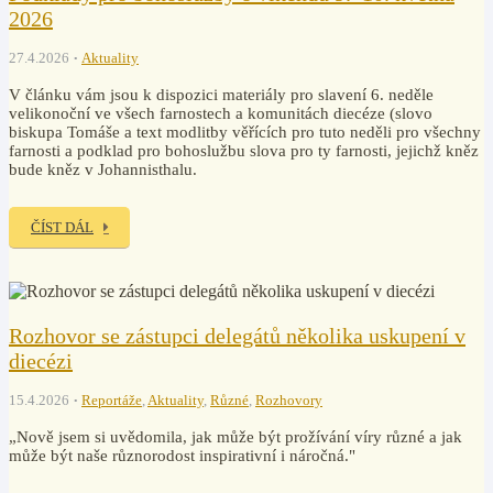
2026
27.4.2026
Aktuality
V článku vám jsou k dispozici materiály pro slavení 6. neděle
velikonoční ve všech farnostech a komunitách diecéze (slovo
biskupa Tomáše a text modlitby věřících pro tuto neděli pro všechny
farnosti a podklad pro bohoslužbu slova pro ty farnosti, jejichž kněz
bude kněz v Johannisthalu.
ČÍST DÁL
Rozhovor se zástupci delegátů několika uskupení v
diecézi
15.4.2026
Reportáže
,
Aktuality
,
Různé
,
Rozhovory
„Nově jsem si uvědomila, jak může být prožívání víry různé a jak
může být naše různorodost inspirativní i náročná."