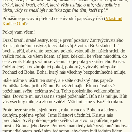
církví, která kráčí, církví, která vždy usiluje o mír, vždy usiluje o
lásku, vždy se snaží být nablízku zejména těm, kteří trpí."
Přinášíme pracovní překlad celé úvodní papežovy řeči (
Vlastimil
Kadlec Omi
):
Pokoj vám všem!
Drazí bratři, drahé sestry, toto je první pozdrav Zmrtvýchvstalého
Krista, dobrého pastýře, který dal svůj život za Boží stádce. I já
bych si přál, aby tento pozdrav pokoje vstoupil do našich srdcí, do
vašich rodin, ke všem lidem, ať jsou kdekoli, ke všem národům, do
celé země. Pokoj s vámi se všemi. To je pokoj vzkříšeného Krista.
Odzbrojený a odzbrojující pokoj, pokorný, vytrvalý mír/pokoj.
Pochází od Boha. Boha, který nás všechny bezpodmínečně miluje.
Stále máme v uších ten slabý, ale stále odvážný hlas papeže
Františka žehnajícího Římu. Papež žehnající Římu dával své
požehnání světu, celému světu. Toho posledního velikonočního
rána. Dovolte mi navázat na stejné požehnání. Bůh nás miluje. Bůh
vás všechny miluje a zlo nezvítězí. Všichni jsme v Božích rukou.
Proto beze strachu, sjednoceni, ruku v ruce s Bohem a jeden s
druhým, pojďme vpřed. Jsme Kristovi učedníci. Kristus nás
předchází. Svět potřebuje jeho světlo. Lidstvo ho potřebuje jako
most k Bohu a jeho lásce. Pomozte nám tedy také vzájemně budovat
mosty dialogem, setkáním, jednotou, abychom byli jedním lidem,