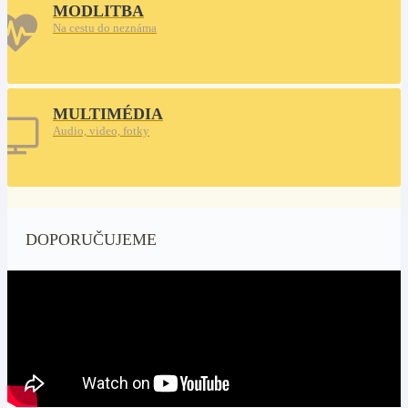
MODLITBA
Na cestu do neznáma
MULTIMÉDIA
Audio, video, fotky
DOPORUČUJEME