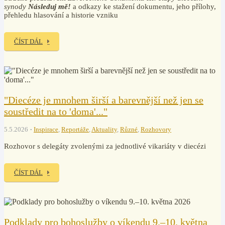
synody
Následuj mě!
a odkazy ke stažení dokumentu, jeho přílohy,
přehledu hlasování a historie vzniku
ČÍST DÁL
"Diecéze je mnohem širší a barevnější než jen se
soustředit na to 'doma'..."
5.5.2026
Inspirace
,
Reportáže
,
Aktuality
,
Různé
,
Rozhovory
Rozhovor s delegáty zvolenými za jednotlivé vikariáty v diecézi
ČÍST DÁL
Podklady pro bohoslužby o víkendu 9.–10. května