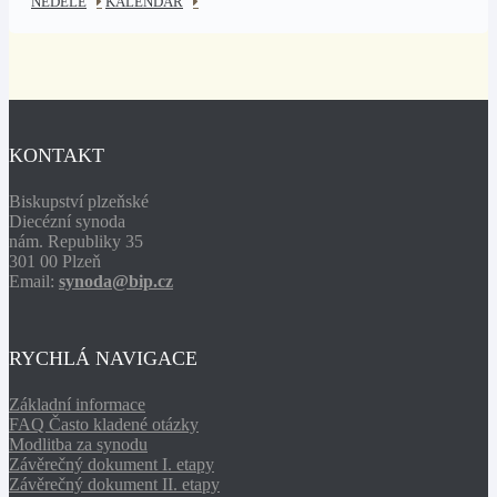
NEDĚLE
KALENDÁŘ
KONTAKT
Biskupství plzeňské
Diecézní synoda
nám. Republiky 35
301 00 Plzeň
Email:
synoda@bip.cz
RYCHLÁ NAVIGACE
Základní informace
FAQ Často kladené otázky
Modlitba za synodu
Závěrečný dokument I. etapy
Závěrečný dokument II. etapy