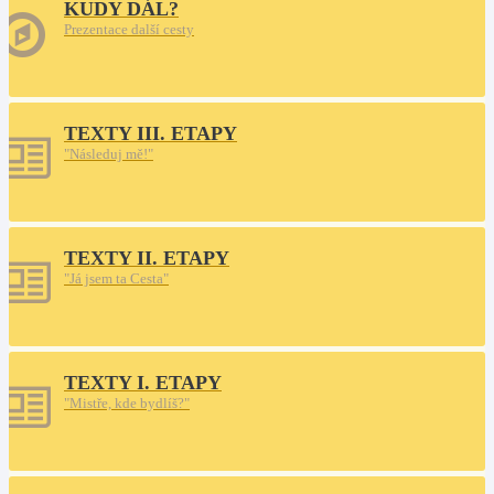
KUDY DÁL?
Prezentace další cesty
TEXTY III. ETAPY
"Následuj mě!"
TEXTY II. ETAPY
"Já jsem ta Cesta"
TEXTY I. ETAPY
"Mistře, kde bydlíš?"