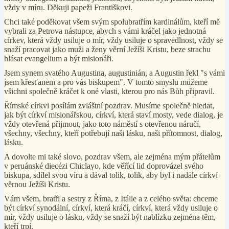
vždy v míru. Děkuji papeži Františkovi.
Chci také poděkovat všem svým spolubratřím kardinálům, kteří mě
vybrali za Petrova nástupce, abych s vámi kráčel jako jednotná
církev, která vždy usiluje o mír, vždy usiluje o spravedlnost, vždy se
snaží pracovat jako muži a ženy věrní Ježíši Kristu, beze strachu
hlásat evangelium a být misionáři.
Jsem synem svatého Augustina, augustinián, a Augustin řekl "s vámi
jsem křesťanem a pro vás biskupem". V tomto smyslu můžeme
všichni společně kráčet k oné vlasti, kterou pro nás Bůh připravil.
Římské církvi posílám zvláštní pozdrav. Musíme společně hledat,
jak být církví misionářskou, církví, která staví mosty, vede dialog, je
vždy otevřená přijmout, jako toto náměstí s otevřenou náručí,
všechny, všechny, kteří potřebují naši lásku, naši přítomnost, dialog,
lásku.
A dovolte mi také slovo, pozdrav všem, ale zejména mým přátelům
v peruánské diecézi Chiclayo, kde věřící lid doprovázel svého
biskupa, sdílel svou víru a dával tolik, tolik, aby byl i nadále církví
věrnou Ježíši Kristu.
Vám všem, bratři a sestry z Říma, z Itálie a z celého světa: chceme
být církví synodální, církví, která kráčí, církví, která vždy usiluje o
mír, vždy usiluje o lásku, vždy se snaží být nablízku zejména těm,
kteří trpí.