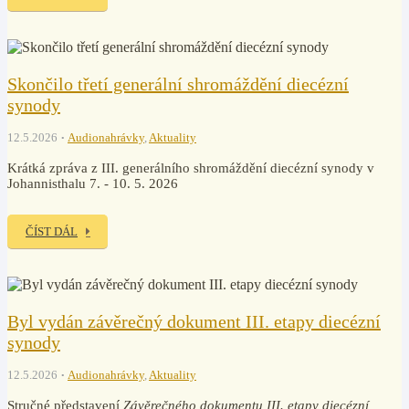
Skončilo třetí generální shromáždění diecézní
synody
12.5.2026
Audionahrávky
,
Aktuality
Krátká zpráva z III. generálního shromáždění diecézní synody v
Johannisthalu 7. - 10. 5. 2026
ČÍST DÁL
Byl vydán závěrečný dokument III. etapy diecézní
synody
12.5.2026
Audionahrávky
,
Aktuality
Stručné představení
Závěrečného dokumentu III. etapy diecézní