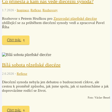
Co přinesla a kam nás vede diecézní synoda?
1.7.2026
Inspirace
,
Reflexe
,
Rozhovory
Rozhovor s Petrem Hruškou pro
Zpravodaj plzeňské diecéze
ohlížející se za průběhem diecézní synody vedl a zpracoval Pavel
Říha
ČÍST DÁL
Bílá sobota plzeňské diecéze
2.6.2026
Reflexe
Diecézní synoda nebyla jen debatou o budoucnosti církve, ale
cestou k proměně způsobu, jak jsme spolu, jak si nasloucháme a jak
doprovázíme rodící se život.
Foto: Václav Beneš
ČÍST DÁL