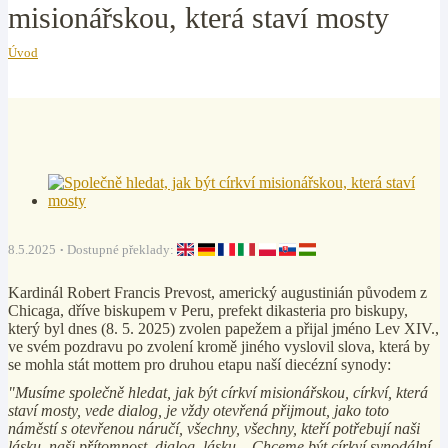
misionářskou, která staví mosty
Úvod
8.5.2025
Dostupné překlady:
Kardinál Robert Francis Prevost, americký augustinián původem z
Chicaga, dříve biskupem v Peru, prefekt dikasteria pro biskupy,
který byl dnes (8. 5. 2025) zvolen papežem a přijal jméno Lev XIV.,
ve svém pozdravu po zvolení kromě jiného vyslovil slova, která by
se mohla stát mottem pro druhou etapu naší diecézní synody:
"Musíme společně hledat, jak být církví misionářskou, církví, která
staví mosty, vede dialog, je vždy otevřená přijmout, jako toto
náměstí s otevřenou náručí, všechny, všechny, kteří potřebují naši
lásku, naši přítomnost, dialog, lásku... Chceme být církví synodální,