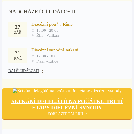
NADCHÁZEJÍCÍ UDÁLOSTI
Diecézní pouť v Římě
27
16:00 - 20:00
ZÁŘ
Řím - Vatikán
Diecézní synodní setkání
21
17:00 - 18:00
KVĚ
Plzeň - Litice
DALŠÍ UDÁLOSTI
SETKÁNÍ DELEGÁTŮ NA POČÁTKU TŘETÍ
ETAPY DIECÉZNÍ SYNODY
ZOBRAZIT GALERII