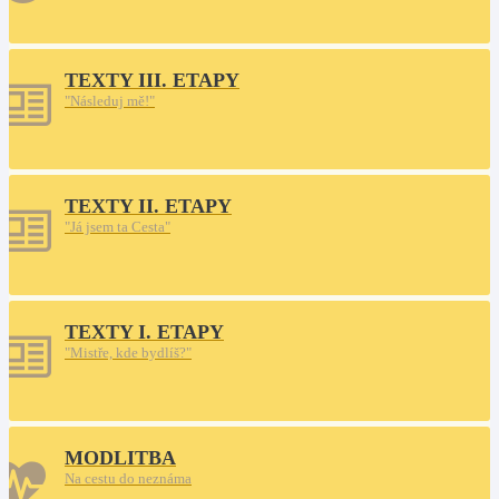
TEXTY III. ETAPY
"Následuj mě!"
TEXTY II. ETAPY
"Já jsem ta Cesta"
TEXTY I. ETAPY
"Mistře, kde bydlíš?"
MODLITBA
Na cestu do neznáma