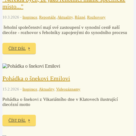
místo..."
10.3.2026
Inspirace
,
Reportáže
,
Aktuality
,
Různé
,
Rozhovory
řeholní společenství mají své zastoupení v synodní cestě naší
diecéze - rozhovor s řeholníky zapojenými do synodního procesu
ČÍST DÁL
Pohádka o šnekovi Emilovi
15.2.2026
Inspirace
,
Aktuality
,
Videozáznamy
Pohádka o šnekovi z Vikariátního dne v Klatovech ilustrující
diecézní motto
ČÍST DÁL