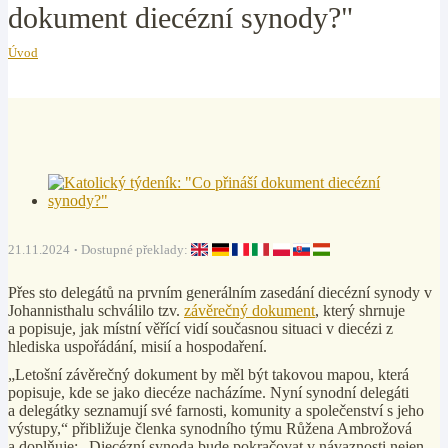
dokument diecézní synody?"
Úvod
21.11.2024
Dostupné překlady:
Přes sto delegátů na prvním generálním zasedání diecézní synody v
Johannisthalu schválilo tzv.
závěrečný dokument
, který shrnuje
a popisuje, jak místní věřící vidí současnou situaci v diecézi z
hlediska uspořádání, misií a hospodaření.
„Letošní závěrečný dokument by měl být takovou mapou, která
popisuje, kde se jako diecéze nacházíme. Nyní synodní delegáti
a delegátky seznamují své farnosti, komunity a společenství s jeho
výstupy,“ přibližuje členka synodního týmu Růžena Ambrožová
a doplňuje: „Diecézní synoda bude pokračovat v návaznosti nejen