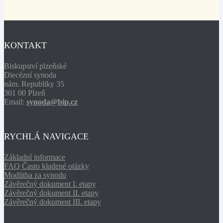
KONTAKT
Biskupství plzeňské
Diecézní synoda
nám. Republiky 35
301 00 Plzeň
Email:
synoda@bip.cz
RYCHLÁ NAVIGACE
Základní informace
FAQ Často kladené otázky
Modlitba za synodu
Závěrečný dokument I. etapy
Závěrečný dokument II. etapy
Závěrečný dokument III. etapy