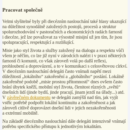
Pracovat společně
Velmi slyšitelné byly při diecézním naslouchání také hlasy ukazující
na důležitost synodálně založených postojů, procesů a struktur
spolurozhodování v pastoračních a ekonomických radách farností
i diecéze, jež lze považovat za výsostně misijní už jen tím, že jsou
spolupracující, respektující a rozlišující.
Misie jako styl života a služby založený na dialogu a respektu vůči
všem je něčím, co lze již nyní v zárodcích nalézt i v praxi některých
farností či komunit, co však zároveň volá po další reflexi,
prohloubení a doprovázení, a to v komunikaci s celosvětovou církví.
V diecézním naslouchání delegáti často vnímali napětí mezi
důležitostí „lokálního“ zakořenění a „globálního“ poslání. Lokálně
zakořeněné podobě „misie prostou přítomností“ dnes ovšem často
brání úbytek kněží, mobilní styl života, členitost různých „světů“
dnešních lidí (jinde bydlí, jinde pracují, jinam jezdí na úřady...) atd.
V
závěrečném dokumentu
se delegáti zamýšlí nad tím, jak vyjít
vstříc potřebě podpořit lokální kontinuitu a zakořeněnost a jak
zároveň citlivě doprovázet dnešní lidi v jejich nezakořeněnosti
a extrémní mobilitě.
Na základě diecézního naslouchání dále delegáti intenzivně vnímají
potřebu specifického přístupu k jednotlivým lokalitám.