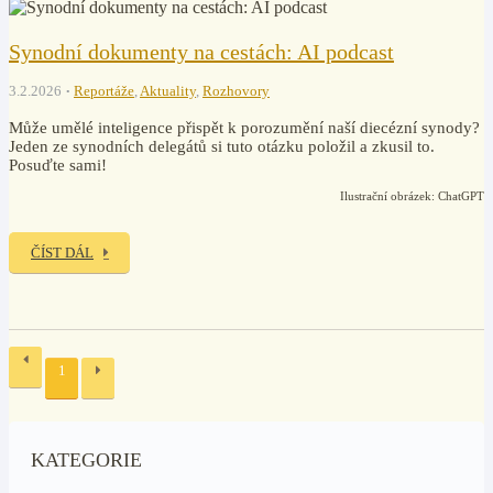
Synodní dokumenty na cestách: AI podcast
3.2.2026
Reportáže
,
Aktuality
,
Rozhovory
Může umělé inteligence přispět k porozumění naší diecézní synody?
Jeden ze synodních delegátů si tuto otázku položil a zkusil to.
Posuďte sami!
Ilustrační obrázek: ChatGPT
ČÍST DÁL
1
KATEGORIE