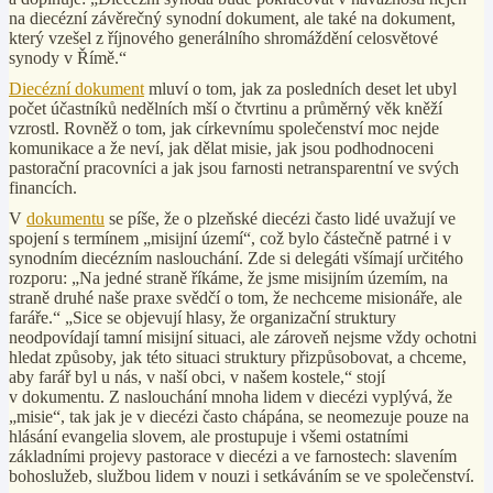
na diecézní závěrečný synodní dokument, ale také na dokument,
který vzešel z říjnového generálního shromáždění celosvětové
synody v Římě.“
Diecézní dokument
mluví o tom, jak za posledních deset let ubyl
počet účastníků nedělních mší o čtvrtinu a průměrný věk kněží
vzrostl. Rovněž o tom, jak církevnímu společenství moc nejde
komunikace a že neví, jak dělat misie, jak jsou podhodnoceni
pastorační pracovníci a jak jsou farnosti netransparentní ve svých
financích.
V
dokumentu
se píše, že o plzeňské diecézi často lidé uvažují ve
spojení s termínem „misijní území“, což bylo částečně patrné i v
synodním diecézním naslouchání. Zde si delegáti všímají určitého
rozporu: „Na jedné straně říkáme, že jsme misijním územím, na
straně druhé naše praxe svědčí o tom, že nechceme misionáře, ale
faráře.“ „Sice se objevují hlasy, že organizační struktury
neodpovídají tamní misijní situaci, ale zároveň nejsme vždy ochotni
hledat způsoby, jak této situaci struktury přizpůsobovat, a chceme,
aby farář byl u nás, v naší obci, v našem kostele,“ stojí
v dokumentu. Z naslouchání mnoha lidem v diecézi vyplývá, že
„misie“, tak jak je v diecézi často chápána, se neomezuje pouze na
hlásání evangelia slovem, ale prostupuje i všemi ostatními
základními projevy pastorace v diecézi a ve farnostech: slavením
bohoslužeb, službou lidem v nouzi i setkáváním se ve společenství.