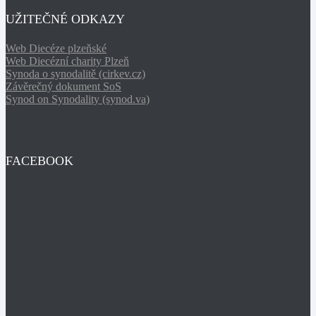
UŽITEČNÉ ODKAZY
Web Diecéze plzeňské
Web Diecézní charity Plzeň
Synoda o synodalitě (cirkev.cz)
Závěrečný dokument SoS
Synod on Synodality (synod.va)
FACEBOOK