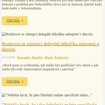
biskupa Tomáše a text modlitby věřících pro tuto neděli pro všechny
farnosti a podklad pro bohoslužbu slova pro ty farnosti, jejichž kněz
bude kněz v Johannisthalu.
ČÍST DÁL
Rozhovor se zástupci delegátů několika uskupení v
diecézi
15.4.2026
Reportáže
,
Aktuality
,
Různé
,
Rozhovory
„Nově jsem si uvědomila, jak může být prožívání víry různé a jak
může být naše různorodost inspirativní i náročná."
ČÍST DÁL
"Neřekla bych, že jako řeholníci máme specifické