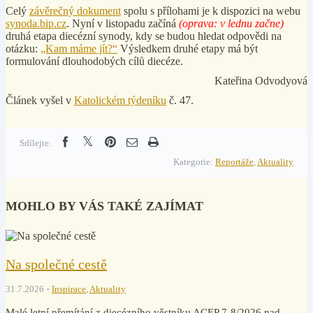
Celý
závěrečný dokument
spolu s přílohami je k dispozici na webu
synoda.bip.cz
. Nyní v listopadu začíná
(oprava: v lednu začne)
druhá etapa diecézní synody, kdy se budou hledat odpovědi na
otázku:
„Kam máme jít?“
Výsledkem druhé etapy má být
formulování dlouhodobých cílů diecéze.
Kateřina Odvodyová
Článek vyšel v
Katolickém týdeníku
č. 47.
Sdílejte:
Kategorie:
Reportáže
,
Aktuality
MOHLO BY VÁS TAKÉ ZAJÍMAT
Na společné cestě
31.7.2026
Inspirace
,
Aktuality
Malé letní přemítání z diecézního věstníku ACEP 7-8/2026 nad