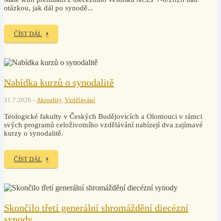
otázkou, jak dál po synodě...
ČÍST DÁL
Nabídka kurzů o synodalitě
31.7.2026
Aktuality
,
Vzdělávání
Teologické fakulty v Českých Budějovicích a Olomouci v rámci
svých programů celoživotního vzdělávání nabízejí dva zajímavé
kurzy o synodalitě.
ČÍST DÁL
Skončilo třetí generální shromáždění diecézní
synody