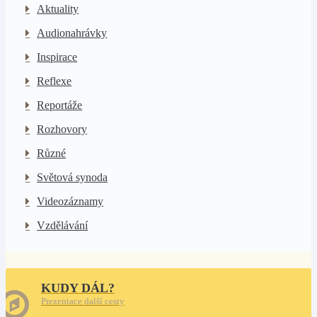
Aktuality
Audionahrávky
Inspirace
Reflexe
Reportáže
Rozhovory
Různé
Světová synoda
Videozáznamy
Vzdělávání
KUDY DÁL?
Prezentace další cesty